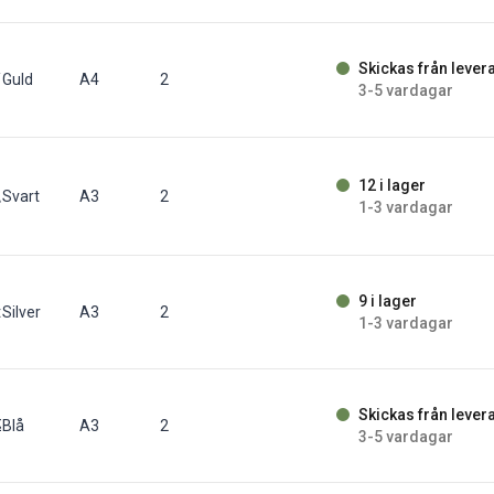
Skickas från lever
/fp
Guld
A4
2
3-5 vardagar
12 i lager
t/fp
Svart
A3
2
1-3 vardagar
9 i lager
t/fp
Silver
A3
2
1-3 vardagar
Skickas från lever
 st/fp
Blå
A3
2
3-5 vardagar