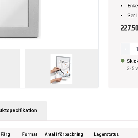
Enke
Ser 
227.50
-
Skic
3-5 
uktspecifikation
Färg
Format
Antal i förpackning
Lagerstatus