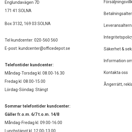
Försäljningsvill
Englundavägen 7D
171 41 SOLNA
Betalningsalter
Box 3132, 169 03 SOLNA
Leveransaltern
Integritetspolic
Tel kundcenter:
020-560 560
E-post:
kundcenter@officedepot.se
Säkerhet & sek
Information om
Telefontider kundcenter:
Kontakta oss
Måndag-Torsdag kl. 08.00-16.30
Fredag kl. 08.00-15.00
Ångerrätt, rekl
Lördag-Söndag: Stängt
Sommar telefontider kundcenter:
Gäller fr.o.m. 6/7 t.o.m. 14/8
Måndag-Fredag kl. 09.00-16.00
Lunchstängt kl. 12.00-13.00