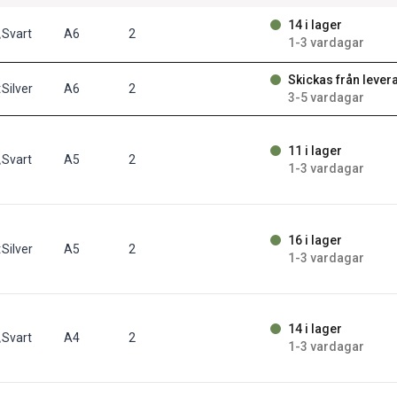
14 i lager
t/fp
Svart
A6
2
1-3 vardagar
Skickas från lever
t/fp
Silver
A6
2
3-5 vardagar
11 i lager
t/fp
Svart
A5
2
1-3 vardagar
16 i lager
t/fp
Silver
A5
2
1-3 vardagar
14 i lager
t/fp
Svart
A4
2
1-3 vardagar