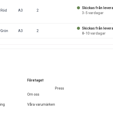
Skickas från lever
fp
Röd
A3
2
3-5 vardagar
Skickas från lever
/fp
Grön
A3
2
8-10 vardagar
Företaget
Press
Om oss
ing
Våra varumärken