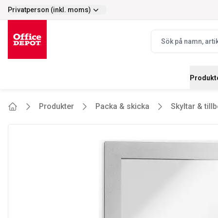
Privatperson (inkl. moms)
Enkelt
Prisvärt - stort s
selector.vat
navbar.quicksearch.
Produkt
Produkter
Packa & skicka
Skyltar & till
Home