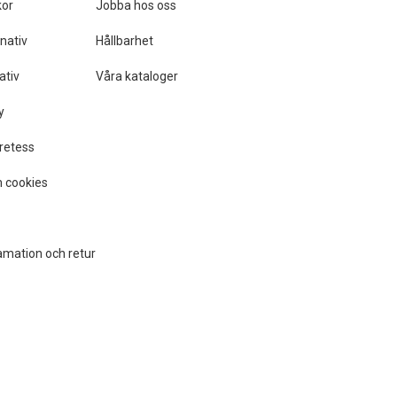
kor
Jobba hos oss
nativ
Hållbarhet
ativ
Våra kataloger
y
retess
 cookies
amation och retur