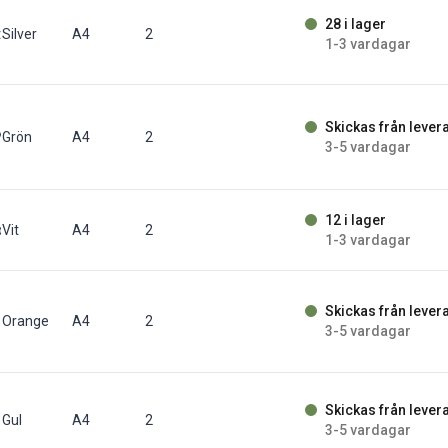
28 i lager
t/fp
Silver
A4
2
1-3 vardagar
Skickas från lever
/fp
Grön
A4
2
3-5 vardagar
12 i lager
p
Vit
A4
2
1-3 vardagar
Skickas från lever
st/fp
Orange
A4
2
3-5 vardagar
Skickas från lever
Gul
A4
2
3-5 vardagar