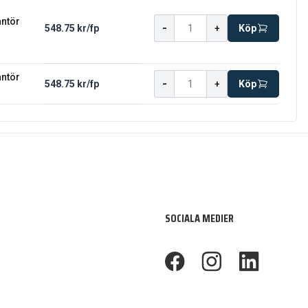
antör
-
548.75 kr
/
fp
+
Köp
antör
-
548.75 kr
/
fp
+
Köp
SOCIALA MEDIER
footer.facebook
footer.instagram
footer.linkedin