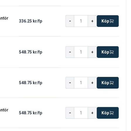
antör
-
336.25 kr
/
fp
+
Köp
-
548.75 kr
/
fp
+
Köp
-
548.75 kr
/
fp
+
Köp
antör
-
548.75 kr
/
fp
+
Köp