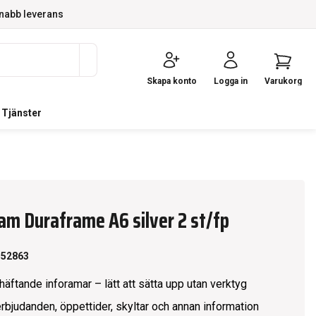
nabb leverans
Skapa konto
Logga in
Varukorg
Tjänster
am Duraframe A6 silver 2 st/fp
552863
häftande inforamar – lätt att sätta upp utan verktyg
erbjudanden, öppettider, skyltar och annan information