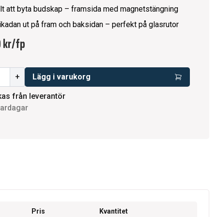
lt att byta budskap – framsida med magnetstängning
likadan ut på fram och baksidan – perfekt på glasrutor
 kr
/
fp
+
Lägg i varukorg
kas från leverantör
vardagar
Pris
Kvantitet