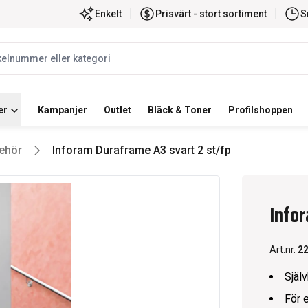
ortiment
Snabb leverans
Enkelt
Prisvärt - stort sortiment
S
label
er
Kampanjer
Outlet
Bläck & Toner
Profilshoppen
behör
Inforam Duraframe A3 svart 2 st/fp
Infor
Art.nr.
2
Själv
För 