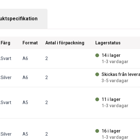
uktspecifikation
Färg
Format
Antal i förpackning
Lagerstatus
14 i lager
t/fp
Svart
A6
2
1-3 vardagar
Skickas från lever
t/fp
Silver
A6
2
3-5 vardagar
11 i lager
t/fp
Svart
A5
2
1-3 vardagar
16 i lager
t/fp
Silver
A5
2
1-3 vardagar