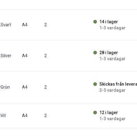
14 i lager
t/fp
Svart
A4
2
1-3 vardagar
28 i lager
t/fp
Silver
A4
2
1-3 vardagar
Skickas från lever
/fp
Grön
A4
2
3-5 vardagar
12 i lager
p
Vit
A4
2
1-3 vardagar