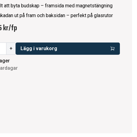
lt att byta budskap – framsida med magnetstängning
likadan ut på fram och baksidan – perfekt på glasrutor
 kr
/
fp
+
Lägg i varukorg
lager
vardagar