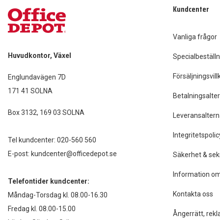
Kundcenter
Vanliga frågor
Huvudkontor, Växel
Specialbeställn
Försäljningsvill
Englundavägen 7D
171 41 SOLNA
Betalningsalter
Box 3132, 169 03 SOLNA
Leveransaltern
Integritetspolic
Tel kundcenter:
020-560 560
E-post:
kundcenter@officedepot.se
Säkerhet & sek
Information om
Telefontider kundcenter:
Kontakta oss
Måndag-Torsdag kl. 08.00-16.30
Fredag kl. 08.00-15.00
Ångerrätt, rekl