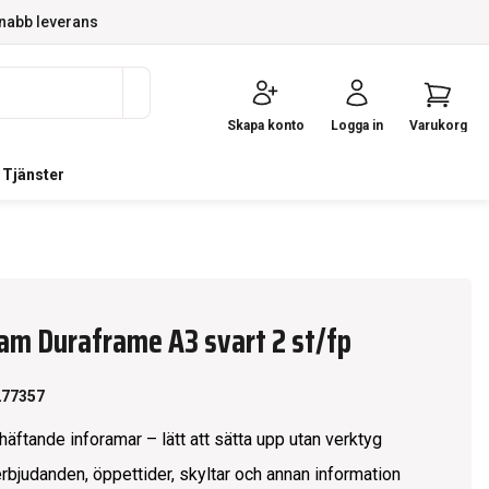
nabb leverans
Skapa konto
Logga in
Varukorg
Tjänster
am Duraframe A3 svart 2 st/fp
277357
häftande inforamar – lätt att sätta upp utan verktyg
erbjudanden, öppettider, skyltar och annan information