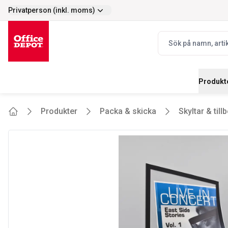
Privatperson (inkl. moms)
Enkelt
Prisvärt - stort s
selector.vat
navbar.quicksearch.
Produkt
Produkter
Packa & skicka
Skyltar & till
Home