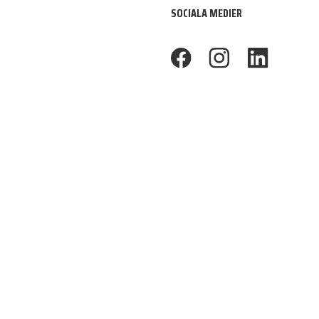
SOCIALA MEDIER
footer.facebook
footer.instagram
footer.linkedin