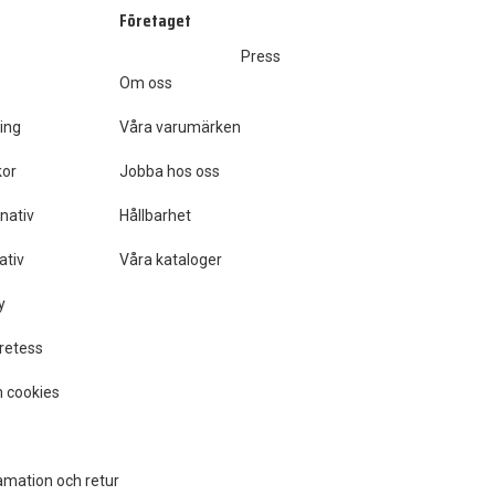
Företaget
Press
Om oss
ing
Våra varumärken
kor
Jobba hos oss
nativ
Hållbarhet
ativ
Våra kataloger
y
retess
 cookies
amation och retur