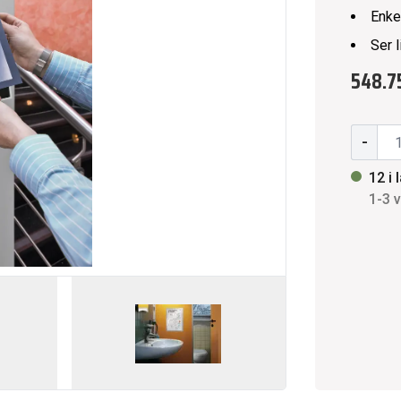
Enke
Ser 
548.75
-
12 i 
1-3 