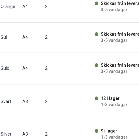
Skickas från lever
st/fp
Orange
A4
2
3-5 vardagar
Skickas från lever
Gul
A4
2
3-5 vardagar
Skickas från lever
/fp
Guld
A4
2
3-5 vardagar
12 i lager
t/fp
Svart
A3
2
1-3 vardagar
9 i lager
t/fp
Silver
A3
2
1-3 vardagar