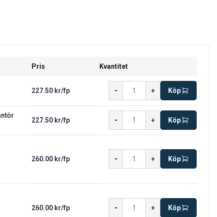
Pris
Kvantitet
-
227.50 kr
/
fp
+
Köp
antör
-
227.50 kr
/
fp
+
Köp
-
260.00 kr
/
fp
+
Köp
-
260.00 kr
/
fp
+
Köp