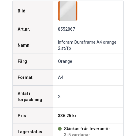
Bild
Art.nr.
8552867
Inforam Duraframe A4 orange
Namn
2 st/fp
Färg
Orange
Format
A4
Antal i
2
förpackning
Pris
336.25 kr
Skickas från leverantör
Lagerstatus
3-5 vardagar