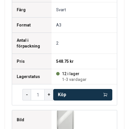
Färg
Svart
Format
A3
Antal i
2
förpackning
Pris
548.75 kr
12 i lager
Lagerstatus
1-3 vardagar
-
+
Köp
Bild