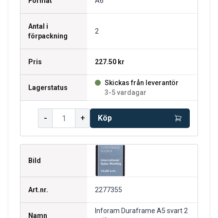
Format
A6
Antal i
2
förpackning
Pris
227.50 kr
Skickas från leverantör
Lagerstatus
3-5 vardagar
-
+
Köp
Bild
Art.nr.
2277355
Inforam Duraframe A5 svart 2
Namn