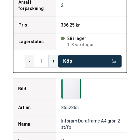
Antal i
2
förpackning
Pris
336.25 kr
28 i lager
Lagerstatus
1-3 vardagar
-
+
Köp
Bild
Art.nr.
8552865
Inforam Duraframe A4 grön 2
Namn
st/fp