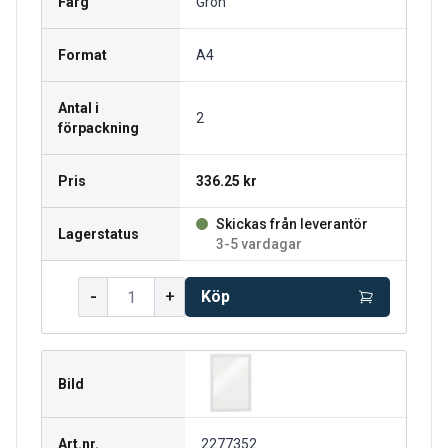
Färg
Grön
Format
A4
Antal i
2
förpackning
Pris
336.25 kr
Skickas från leverantör
Lagerstatus
3-5 vardagar
-
+
Köp
Bild
Art.nr.
2277352