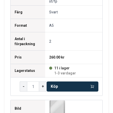
st/fp
Färg
Svart
Format
A5
Antal i
2
förpackning
Pris
260.00 kr
11 i lager
Lagerstatus
1-3 vardagar
-
+
Köp
Bild