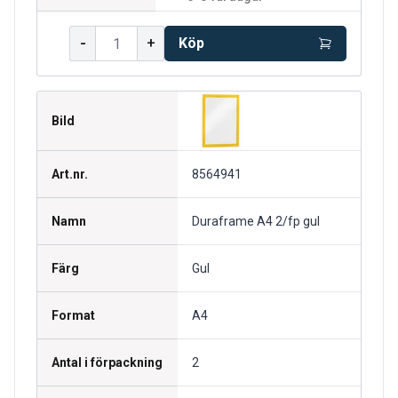
-
+
Köp
Bild
Art.nr.
8564941
Namn
Duraframe A4 2/fp gul
Färg
Gul
Format
A4
Antal i förpackning
2