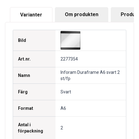
Om produkten
Produkt
Varianter
Bild
Art.nr.
2277354
Inforam Duraframe A6 svart 2
Namn
st/fp
Färg
Svart
Format
A6
Antal i
2
förpackning