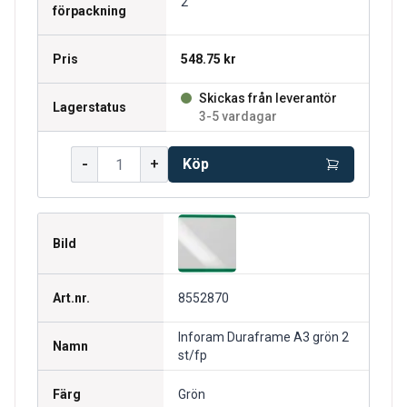
2
förpackning
Pris
548.75 kr
Skickas från leverantör
Lagerstatus
3-5 vardagar
-
+
Köp
Bild
Art.nr.
8552870
Inforam Duraframe A3 grön 2
Namn
st/fp
Färg
Grön