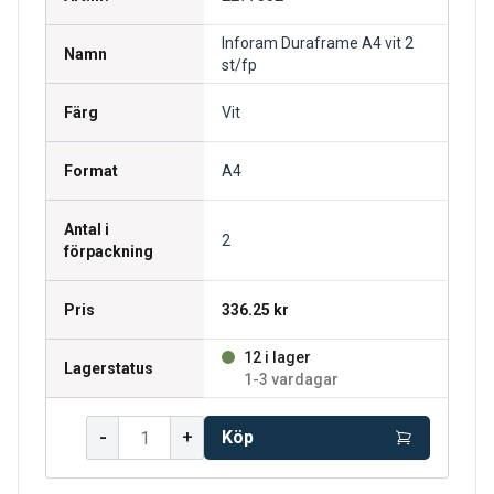
Inforam Duraframe A4 vit 2
Namn
st/fp
Färg
Vit
Format
A4
Antal i
2
förpackning
Pris
336.25 kr
12 i lager
Lagerstatus
1-3 vardagar
-
+
Köp