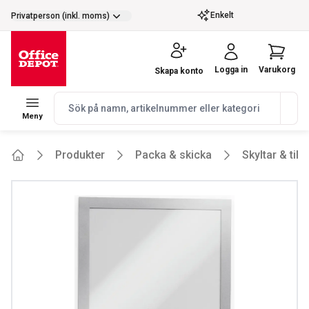
selector.vat
Enkelt
Privatperson (inkl. moms)
Logga in
Varukorg
Skapa konto
navbar.quicksearch.label
Meny
Produkter
Packa & skicka
Skyltar & till
Home