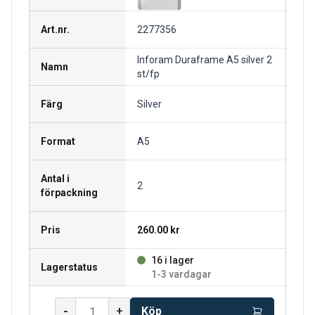
Art.nr.
2277356
Inforam Duraframe A5 silver 2
Namn
st/fp
Färg
Silver
Format
A5
Antal i
2
förpackning
Pris
260.00 kr
16 i lager
Lagerstatus
1-3 vardagar
-
+
Köp