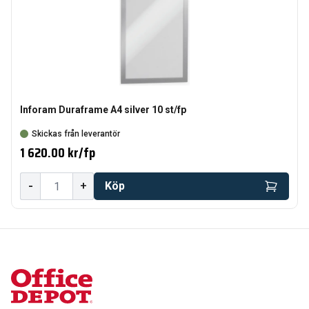
Inforam Duraframe A4 silver 10 st/fp
Skickas från leverantör
1 620.00 kr
/
fp
-
+
Köp