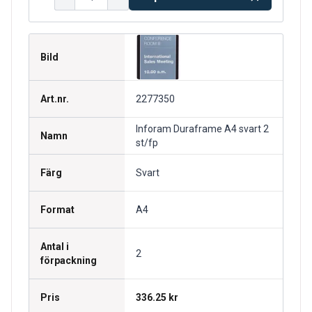
Bild
Art.nr.
2277350
Inforam Duraframe A4 svart 2
Namn
st/fp
Färg
Svart
Format
A4
Antal i
2
förpackning
Pris
336.25 kr