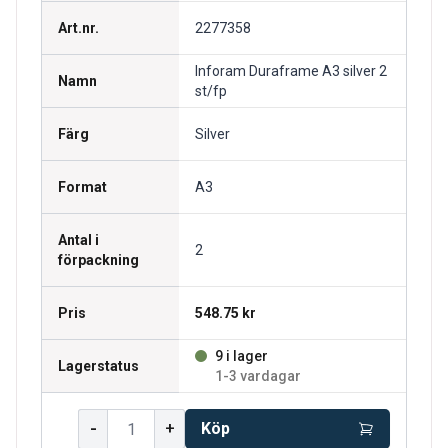
Art.nr.
2277358
Inforam Duraframe A3 silver 2
Namn
st/fp
Färg
Silver
Format
A3
Antal i
2
förpackning
Pris
548.75 kr
9 i lager
Lagerstatus
1-3 vardagar
-
+
Köp