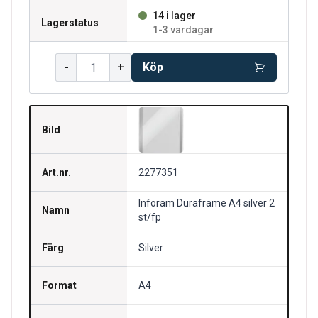
14 i lager
Lagerstatus
1-3 vardagar
-
+
Köp
Bild
Art.nr.
2277351
Inforam Duraframe A4 silver 2
Namn
st/fp
Färg
Silver
Format
A4