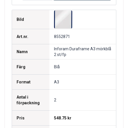
Bild
Art.nr.
8552871
Inforam Duraframe A3 mörkblå
Namn
2 st/fp
Färg
Blå
Format
A3
Antal i
2
förpackning
Pris
548.75 kr