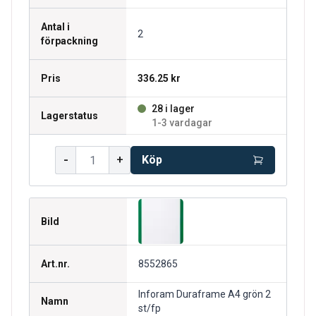
Antal i
2
förpackning
Pris
336.25 kr
28 i lager
Lagerstatus
1-3 vardagar
-
+
Köp
Bild
Art.nr.
8552865
Inforam Duraframe A4 grön 2
Namn
st/fp