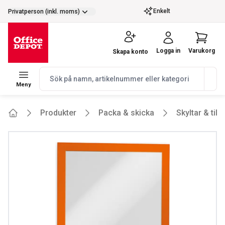
selector.vat
Enkelt
Privatperson (inkl. moms)
Logga in
Varukorg
Skapa konto
navbar.quicksearch.label
Meny
Produkter
Packa & skicka
Skyltar & till
Home