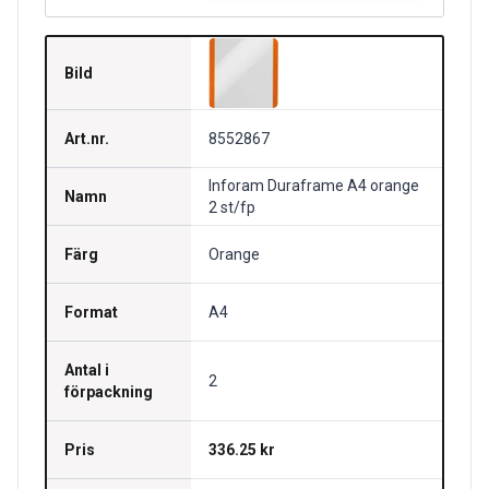
Bild
Art.nr.
8552867
Inforam Duraframe A4 orange
Namn
2 st/fp
Färg
Orange
Format
A4
Antal i
2
förpackning
Pris
336.25 kr