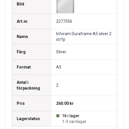
Bild
Art.nr.
2277356
Inforam Duraframe A5 silver 2
Namn
st/fp
Färg
Silver
Format
A5
Antal i
2
förpackning
Pris
260.00 kr
16 i lager
Lagerstatus
1-3 vardagar