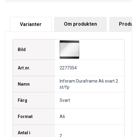
Om produkten
Produkt
Varianter
Bild
Art.nr.
2277354
Inforam Duraframe A6 svart 2
Namn
st/fp
Färg
Svart
Format
A6
Antal i
2