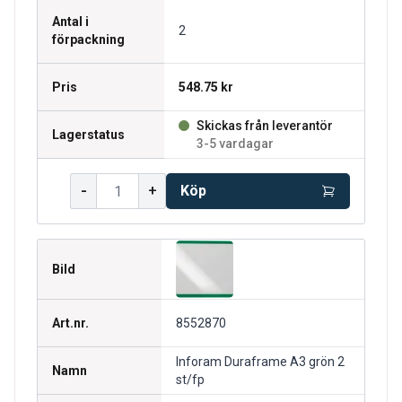
Antal i
2
förpackning
Pris
548.75 kr
Skickas från leverantör
Lagerstatus
3-5 vardagar
-
+
Köp
Bild
Art.nr.
8552870
Inforam Duraframe A3 grön 2
Namn
st/fp