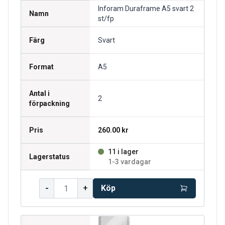
Inforam Duraframe A5 svart 2
Namn
st/fp
Färg
Svart
Format
A5
Antal i
2
förpackning
Pris
260.00 kr
11 i lager
Lagerstatus
1-3 vardagar
-
+
Köp