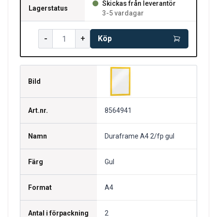
Skickas från leverantör
Lagerstatus
3-5 vardagar
-
+
Köp
Bild
Art.nr.
8564941
Namn
Duraframe A4 2/fp gul
Färg
Gul
Format
A4
Antal i förpackning
2