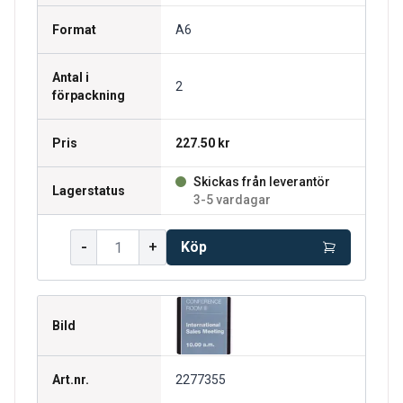
Format
A6
Antal i
2
förpackning
Pris
227.50 kr
Skickas från leverantör
Lagerstatus
3-5 vardagar
-
+
Köp
Bild
Art.nr.
2277355