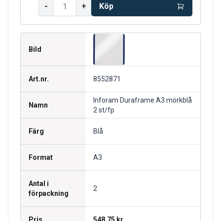
-
+
Köp
Bild
Art.nr.
8552871
Inforam Duraframe A3 mörkblå
Namn
2 st/fp
Färg
Blå
Format
A3
Antal i
2
förpackning
Pris
548.75 kr