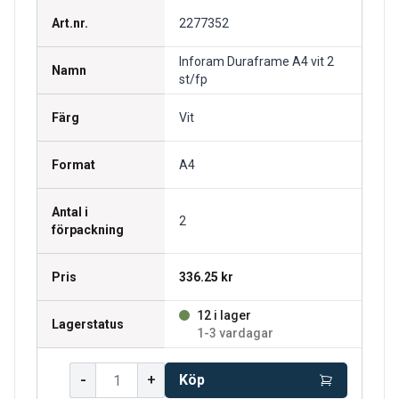
Art.nr.
2277352
Inforam Duraframe A4 vit 2
Namn
st/fp
Färg
Vit
Format
A4
Antal i
2
förpackning
Pris
336.25 kr
12 i lager
Lagerstatus
1-3 vardagar
-
+
Köp