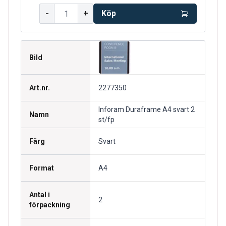
-
+
Köp
Bild
Art.nr.
2277350
Inforam Duraframe A4 svart 2
Namn
st/fp
Färg
Svart
Format
A4
Antal i
2
förpackning