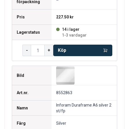
förpackning
Pris
227.50 kr
14 i lager
Lagerstatus
1-3 vardagar
-
+
Köp
Bild
Art.nr.
8552863
Inforam Duraframe A6 silver 2
Namn
st/fp
Färg
Silver