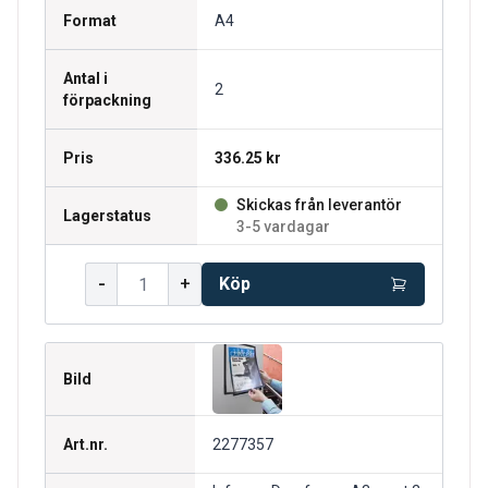
Format
A4
Antal i
2
förpackning
Pris
336.25 kr
Skickas från leverantör
Lagerstatus
3-5 vardagar
-
+
Köp
Bild
Art.nr.
2277357