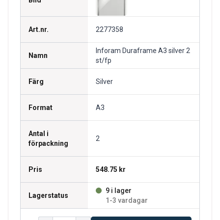
Bild
Art.nr.
2277358
Inforam Duraframe A3 silver 2
Namn
st/fp
Färg
Silver
Format
A3
Antal i
2
förpackning
Pris
548.75 kr
9 i lager
Lagerstatus
1-3 vardagar