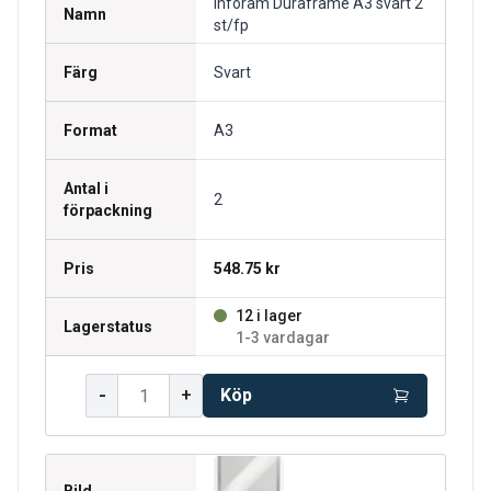
Inforam Duraframe A3 svart 2
Namn
st/fp
Färg
Svart
Format
A3
Antal i
2
förpackning
Pris
548.75 kr
12 i lager
Lagerstatus
1-3 vardagar
-
+
Köp