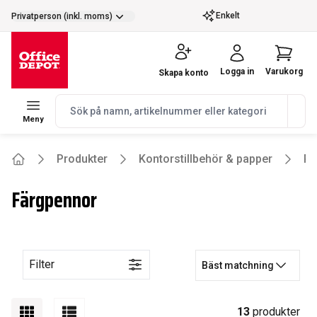
selector.vat
Enkelt
Privatperson (inkl. moms)
Logga in
Varukorg
Skapa konto
navbar.quicksearch.label
Meny
Produkter
Kontorstillbehör & papper
Pe
Home
Färgpennor
Filter
Bäst matchning
13
produkter