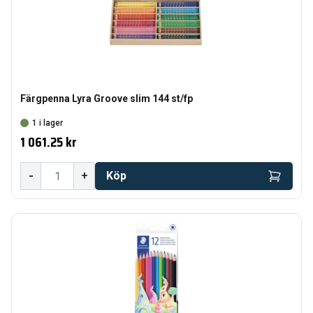
Färgpenna Lyra Groove slim 144 st/fp
1 i lager
1 061.25 kr
-
+
Köp