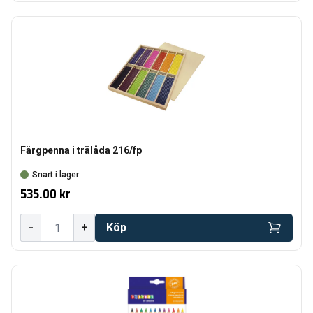
Färgpenna i trälåda 216/fp
Snart i lager
535.00 kr
-
+
Köp