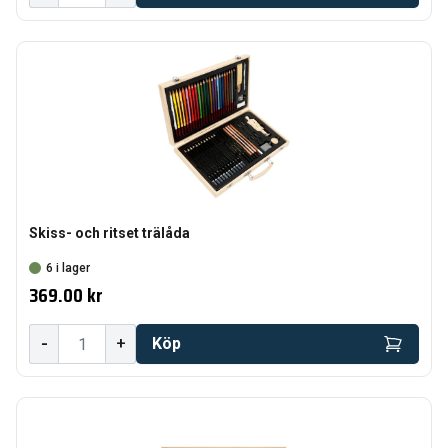
Skiss- och ritset trälåda
6 i lager
369.00 kr
-
+
Köp