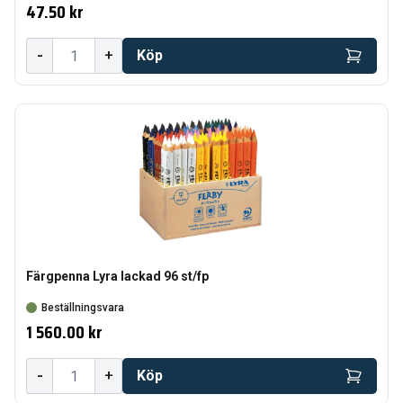
47.50 kr
-
+
Köp
Färgpenna Lyra lackad 96 st/fp
Beställningsvara
1 560.00 kr
-
+
Köp