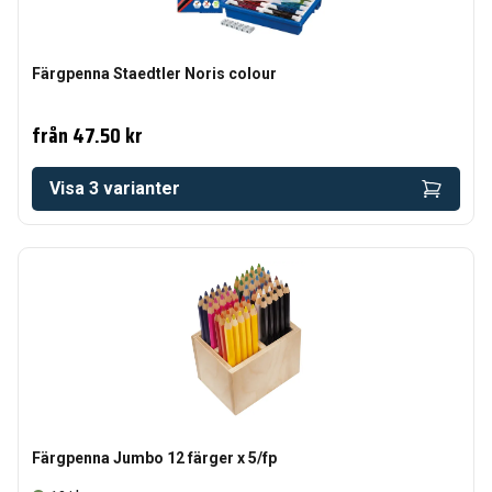
Färgpenna Staedtler Noris colour
från
47.50 kr
Visa
3
varianter
Färgpenna Jumbo 12 färger x 5/fp