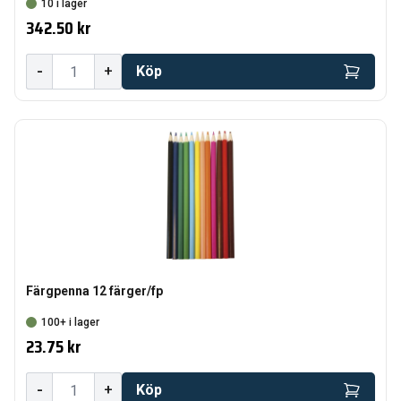
10 i lager
342.50 kr
-
+
Köp
Färgpenna 12 färger/fp
100+ i lager
23.75 kr
-
+
Köp