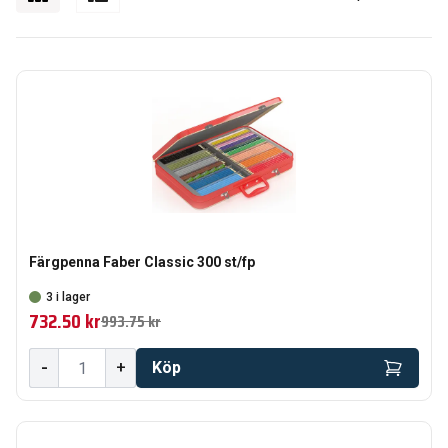
Färgpenna Faber Classic 300 st/fp
3 i lager
732.50 kr
993.75 kr
-
+
Köp