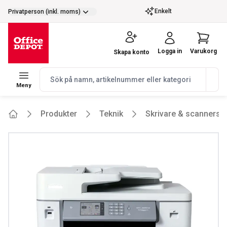
selector.vat
Enkelt
Privatperson (inkl. moms)
Logga in
Varukorg
Skapa konto
navbar.quicksearch.label
Meny
Produkter
Teknik
Skrivare & scanners
Home