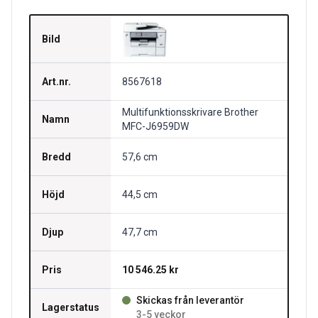
Bild
Art.nr.
8567618
Multifunktionsskrivare Brother
Namn
MFC-J6959DW
Bredd
57,6 cm
Höjd
44,5 cm
Djup
47,7 cm
Pris
10 546.25 kr
Skickas från leverantör
Lagerstatus
3-5 veckor