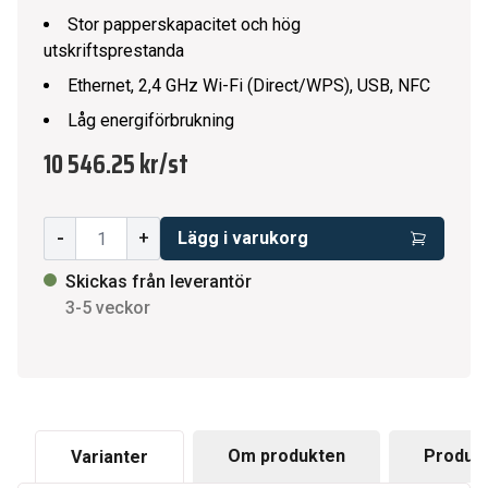
Stor papperskapacitet och hög
utskriftsprestanda
Ethernet, 2,4 GHz Wi-Fi (Direct/WPS), USB, NFC
Låg energiförbrukning
10 546.25 kr
/
st
-
+
Lägg i varukorg
Skickas från leverantör
3-5 veckor
Om produkten
Produkt
Varianter