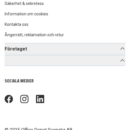
Säkerhet & sekretess
Information om cookies
Kontakta oss
Ångerrätt, reklamation och retur
Företaget
SOCIALA MEDIER
footer.facebook
footer.instagram
footer.linkedin
©
2025 Office Depot Svenska AB