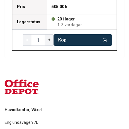
Pris
505.00 kr
20 i lager
Lagerstatus
1-3 vardagar
-
+
Köp
Huvudkontor, Växel
Englundavägen 7D