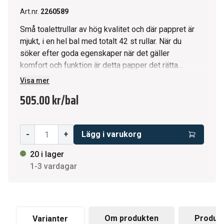
Art.nr.
2260589
Små toalettrullar av hög kvalitet och där pappret är
mjukt, i en hel bal med totalt 42 st rullar. När du
söker efter goda egenskaper när det gäller
komfort och funktion är detta papper det rätta
valet. Passar i alla offentliga miljöer. * 2-lager * Vit
Visa mer
* 6 rullar/fp * 7 fp/bal * 30 bal/pall * Miljöinfo:
505.00 kr
/
bal
Svanen Lic.nr. 3005 0006
-
+
Lägg i varukorg
20 i lager
1-3 vardagar
Om produkten
Produkt
Varianter