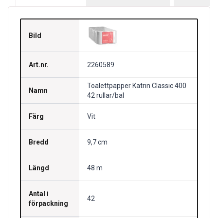
Bild
Art.nr.
2260589
Toalettpapper Katrin Classic 400
Namn
42 rullar/bal
Färg
Vit
Bredd
9,7 cm
Längd
48 m
Antal i
42
förpackning