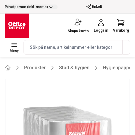
selector.vat
Enkelt
Privatperson (inkl. moms)
Logga in
Varukorg
Skapa konto
navbar.quicksearch.label
Meny
Produkter
Städ & hygien
Hygienpapper
Home