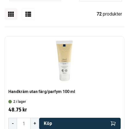
72
produkter
Handkräm utan färg/parfym 100 ml
2 i lager
48.75 kr
-
+
Köp