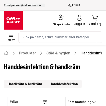
selector.vat
Enkelt
Privatperson (inkl. moms)
Logga in
Varukorg
Skapa konto
navbar.quicksearch.label
Meny
Produkter
Städ & hygien
Handdesinfekt
Home
Handdesinfektion & handkräm
Handkräm & hudkräm
Handdesinfektion
Filter
Bäst matchning