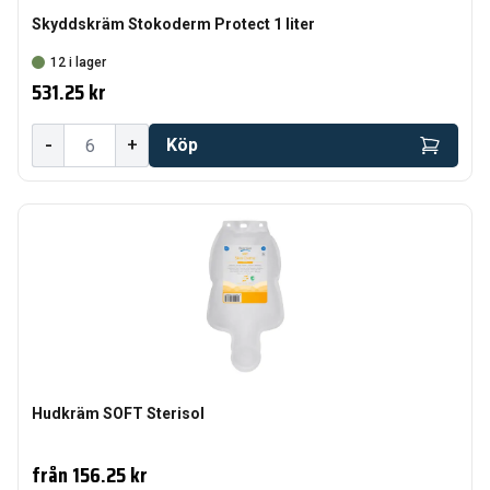
Skyddskräm Stokoderm Protect 1 liter
12 i lager
531.25 kr
-
+
Köp
Hudkräm SOFT Sterisol
från
156.25 kr