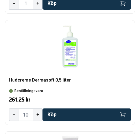
-
+
Köp
Hudcreme Dermasoft 0,5 liter
Beställningsvara
261.25 kr
-
+
Köp