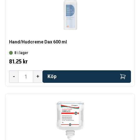
Hand/Hudcreme Dax 600 ml
8 i lager
81.25 kr
-
+
Köp