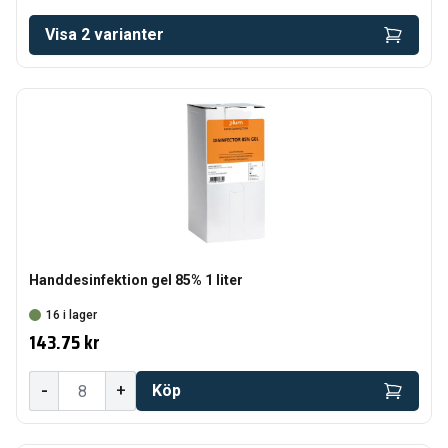
Visa
2
varianter
Handdesinfektion gel 85% 1 liter
16 i lager
143.75 kr
-
+
Köp