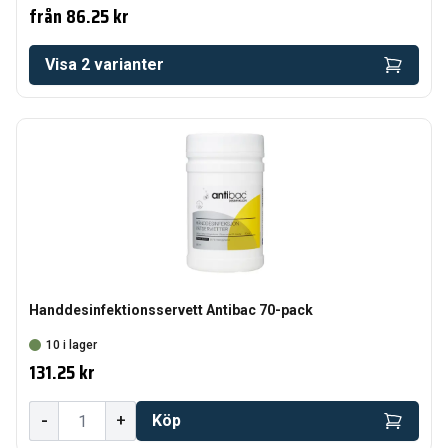
från
86.25 kr
Visa
2
varianter
Handdesinfektionsservett Antibac 70-pack
10 i lager
131.25 kr
-
+
Köp