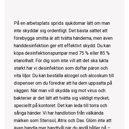
På en arbetsplats sprids sjukdomar lätt om man
inte skyddar sig ordentligt. Det bästa sättet att
förebygga smitta är att tvätta händerna, men även
handdesinfektion
ger ett effektivt skydd. Du kan
köpa desinfektionspumpar med 75 % eller 85 %
etanolhalt. För dig som inte vill att det ska lukta
starkt har vi desinfektion som doftar päron och
vita liljor. Du kan beställa alcogel och alcoskum till
dispenser om du föredrar att ha dem uppsatta på
väggen. När man vill skydda sig mot virus och
bakterier är det lätt att tvätta sig väldigt mycket,
speciellt på kontoret. Det kan leda till torra och
såriga händer. Vi har
handlotion
från välkända
märken som
Sterisol
,
Atrix
och
Dax
. Glöm inte att
även handla mer
handtvål
när du ändå håller på –