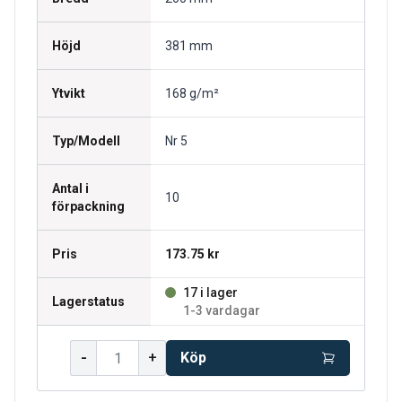
Höjd
381 mm
Ytvikt
168 g/m²
Typ/Modell
Nr 5
Antal i
10
förpackning
Pris
173.75 kr
17 i lager
Lagerstatus
1-3 vardagar
-
+
Köp