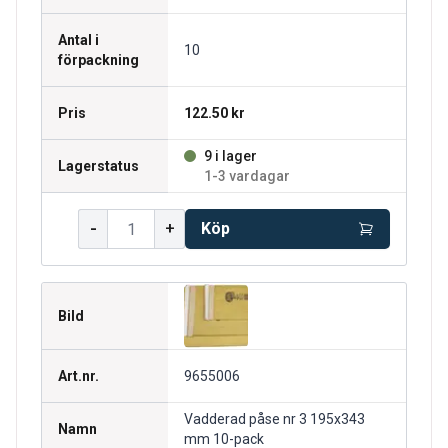
Antal i
10
förpackning
Pris
122.50 kr
9 i lager
Lagerstatus
1-3 vardagar
-
+
Köp
Bild
Art.nr.
9655006
Vadderad påse nr 3 195x343
Namn
mm 10-pack