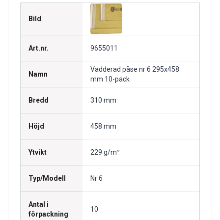
Bild
Art.nr.
9655011
Vadderad påse nr 6 295x458
Namn
mm 10-pack
Bredd
310 mm
Höjd
458 mm
Ytvikt
229 g/m²
Typ/Modell
Nr 6
Antal i
10
förpackning