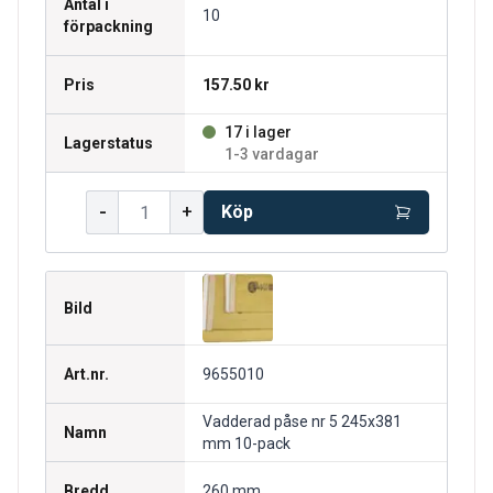
Antal i
10
förpackning
Pris
157.50 kr
17 i lager
Lagerstatus
1-3 vardagar
-
+
Köp
Bild
Art.nr.
9655010
Vadderad påse nr 5 245x381
Namn
mm 10-pack
Bredd
260 mm