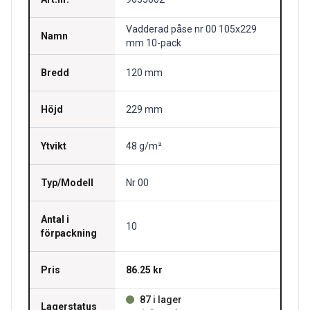
Vadderad påse nr 00 105x229
Namn
mm 10-pack
Bredd
120 mm
Höjd
229 mm
Ytvikt
48 g/m²
Typ/Modell
Nr 00
Antal i
10
förpackning
Pris
86.25 kr
87 i lager
Lagerstatus