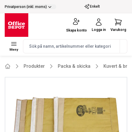
selector.vat
Enkelt
Privatperson (inkl. moms)
Logga in
Varukorg
Skapa konto
navbar.quicksearch.label
Meny
Produkter
Packa & skicka
Kuvert & bre
Home