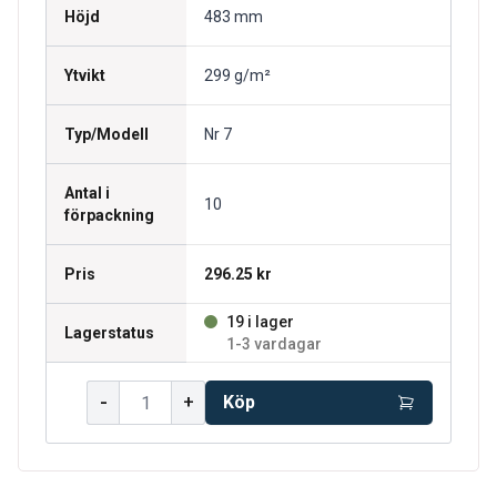
Höjd
483 mm
Ytvikt
299 g/m²
Typ/Modell
Nr 7
Antal i
10
förpackning
Pris
296.25 kr
19 i lager
Lagerstatus
1-3 vardagar
-
+
Köp