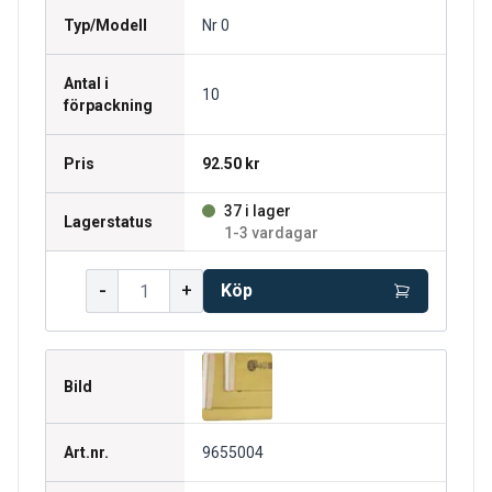
Typ/Modell
Nr 0
Antal i
10
förpackning
Pris
92.50 kr
37 i lager
Lagerstatus
1-3 vardagar
-
+
Köp
Bild
Art.nr.
9655004