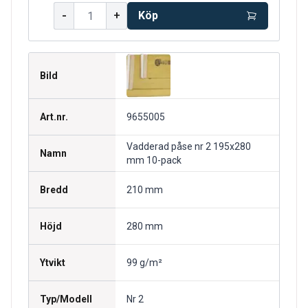
-
+
Köp
Bild
Art.nr.
9655005
Vadderad påse nr 2 195x280
Namn
mm 10-pack
Bredd
210 mm
Höjd
280 mm
Ytvikt
99 g/m²
Typ/Modell
Nr 2