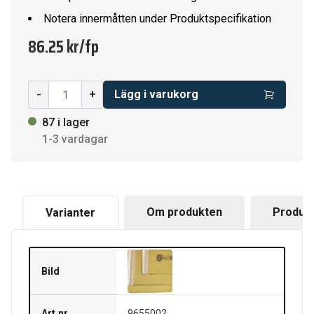
Notera innermåtten under Produktspecifikation
86.25 kr
/
fp
-
+
Lägg i varukorg
87 i lager
1-3 vardagar
Om produkten
Produkt
Varianter
Bild
Art.nr.
9655002