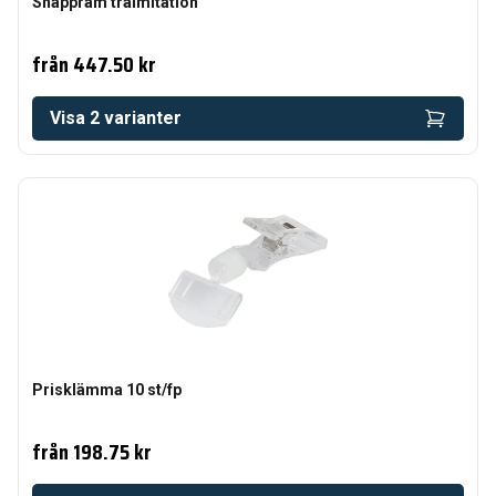
Snäppram träimitation
från
447.50 kr
Visa
2
varianter
Prisklämma 10 st/fp
från
198.75 kr