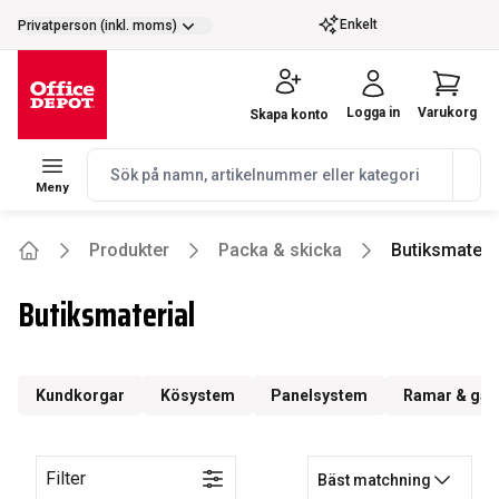
selector.vat
Enkelt
Privatperson (inkl. moms)
Logga in
Varukorg
Skapa konto
navbar.quicksearch.label
Meny
Produkter
Packa & skicka
Butiksmateri
Home
Butiksmaterial
Kundkorgar
Kösystem
Panelsystem
Ramar & gat
Filter
Bäst matchning