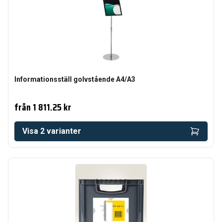
Informationsställ golvstående A4/A3
från
1 811.25 kr
Visa
2
varianter