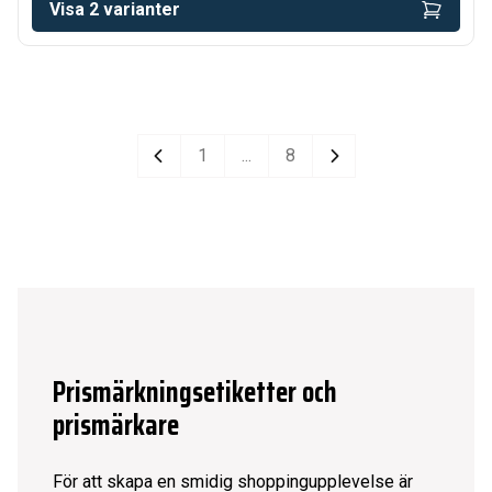
Visa
2
varianter
1
...
8
Previous
Next
Prismärkningsetiketter och
prismärkare
För att skapa en smidig shoppingupplevelse är