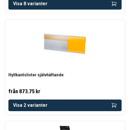
Visa
8
varianter
Hyllkantslister självhäftande
från
873.75 kr
Visa
2
varianter