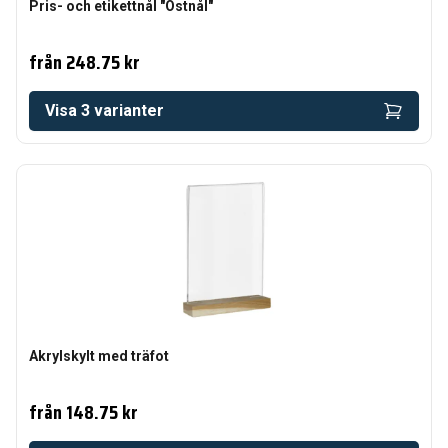
Pris- och etikettnål "Ostnål"
från
248.75 kr
Visa
3
varianter
Akrylskylt med träfot
från
148.75 kr