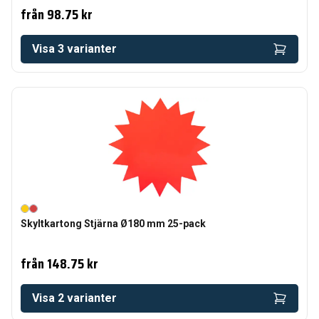
från
98.75 kr
Visa
3
varianter
Skyltkartong Stjärna Ø180 mm 25-pack
från
148.75 kr
Visa
2
varianter