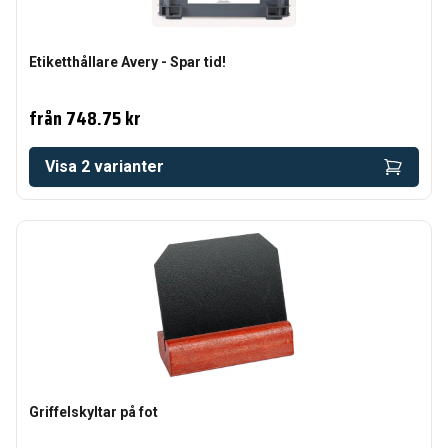
Etiketthållare Avery - Spar tid!
från
748.75 kr
Visa
2
varianter
Griffelskyltar på fot