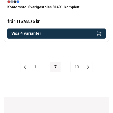
Kontorsstol Sverigestolen 814 XL komplett
från
11 248.75 kr
Visa
4
varianter
1
...
7
...
10
Previous
Next