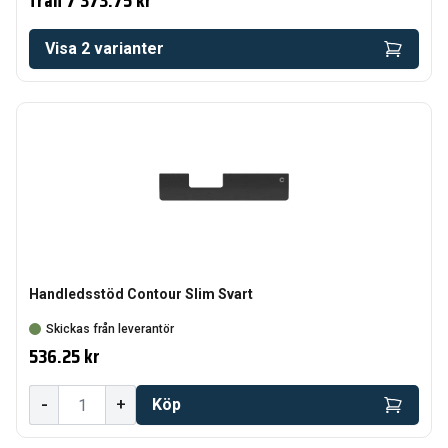
från
7 373.75 kr
Visa
2
varianter
Handledsstöd Contour Slim Svart
Skickas från leverantör
536.25 kr
-
+
Köp