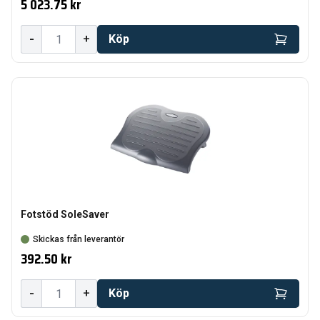
5 023.75 kr
-
+
Köp
Fotstöd SoleSaver
Skickas från leverantör
392.50 kr
-
+
Köp