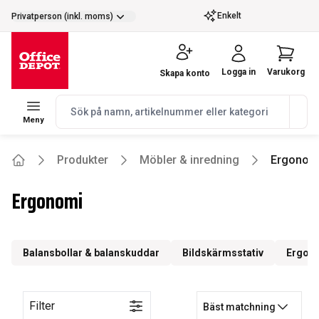
selector.vat
Enkelt
Privatperson (inkl. moms)
Logga in
Varukorg
Skapa konto
navbar.quicksearch.label
Meny
Produkter
Möbler & inredning
Ergonom
Home
Ergonomi
Balansbollar & balanskuddar
Bildskärmsstativ
Ergon
Filter
Bäst matchning