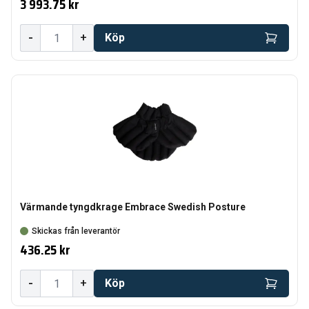
3 993.75 kr
-
+
Köp
Värmande tyngdkrage Embrace Swedish Posture
Skickas från leverantör
436.25 kr
-
+
Köp