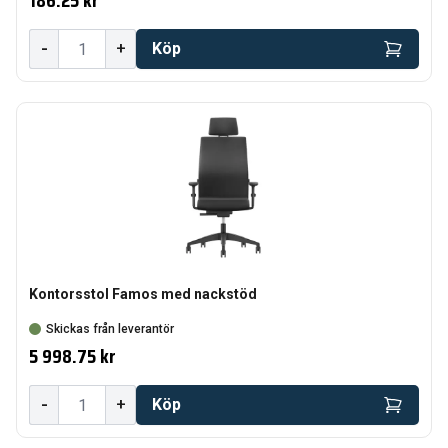
186.25 kr
-
+
Köp
Kontorsstol Famos med nackstöd
Skickas från leverantör
5 998.75 kr
-
+
Köp