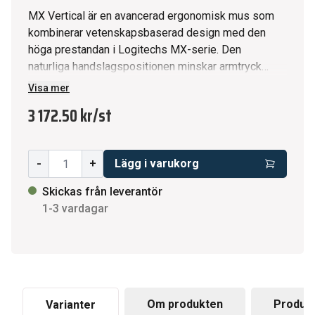
MX Vertical är en avancerad ergonomisk mus som
kombinerar vetenskapsbaserad design med den
höga prestandan i Logitechs MX-serie. Den
naturliga handslagspositionen minskar armtryck
och underarmsbelastning. Den unika 57° vertikala
Visa mer
vinkeln har optimerats för ergonomisk hållning
3 172.50 kr
/
st
utan att kompromissa en enda pixel av
prestandan. Musens 4000 DPI hög
precisionssensor ger 4x mindre handrörelser* och
-
+
Lägg i varukorg
minskar trötthet. Med
markörhastighetsomkopplaren kan du direkt
Skickas från leverantör
justera DPI-hastighet och noggrannhet med en
1-3 vardagar
knapptryckning. MX Vertical kan användas i upp till
fyra månader på full laddning – och kan användas i
tre timmar efter en minuts snabbladdning.**
Logitech® MX VERTICAL Avancerad Ergonomisk
Mus Förhöjd ergonomi. * Naturlig
handslagsposition minskar muskelspänningen
Om produkten
Produkt
Varianter