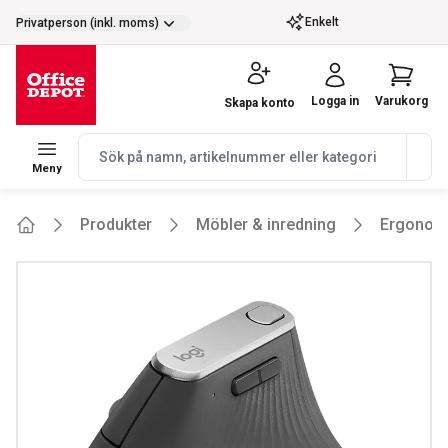
selector.vat
Enkelt
Privatperson (inkl. moms)
Logga in
Varukorg
Skapa konto
navbar.quicksearch.label
Meny
Produkter
Möbler & inredning
Ergonom
Home