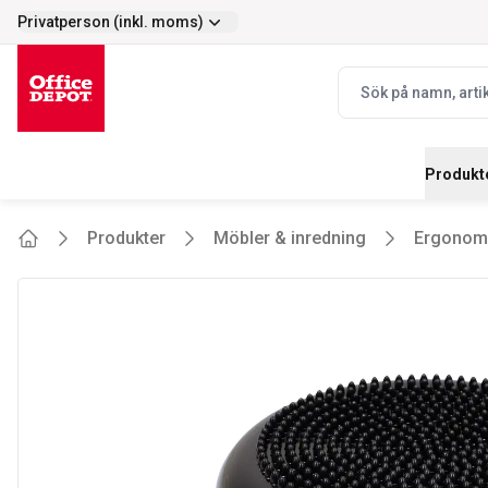
Privatperson (inkl. moms)
Enkelt
Prisvärt - stort s
selector.vat
navbar.quicksearch.
Produkt
Produkter
Möbler & inredning
Ergonom
Home