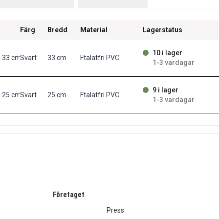
Färg
Bredd
Material
Lagerstatus
10 i lager
 33 cm svart
Svart
33 cm
Ftalatfri PVC
1-3 vardagar
9 i lager
 25 cm svart
Svart
25 cm
Ftalatfri PVC
1-3 vardagar
Företaget
Press