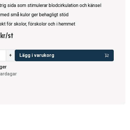
trig sida som stimulerar blodcirkulation och känsel
 med små kulor ger behagligt stöd
ekt för skolor, förskolor och i hemmet
 kr
/
st
+
Lägg i varukorg
ager
vardagar