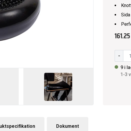
Knot
Sida
Perf
161.25
-
9 i l
1-3 
uktspecifikation
Dokument