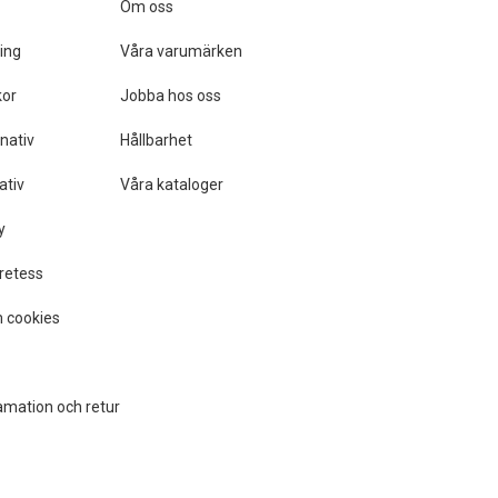
Om oss
ing
Våra varumärken
kor
Jobba hos oss
nativ
Hållbarhet
ativ
Våra kataloger
y
retess
 cookies
amation och retur