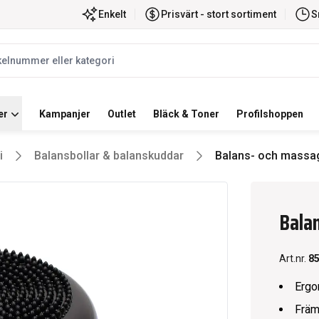
ortiment
Snabb leverans
Enkelt
Prisvärt - stort sortiment
S
label
er
Kampanjer
Outlet
Bläck & Toner
Profilshoppen
i
Balansbollar & balanskuddar
Balans- och massa
Bala
Art.nr.
8
Ergo
Främ