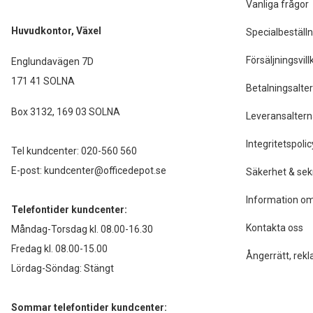
Vanliga frågor
Huvudkontor, Växel
Specialbeställn
Försäljningsvill
Englundavägen 7D
171 41 SOLNA
Betalningsalter
Box 3132, 169 03 SOLNA
Leveransaltern
Integritetspolic
Tel kundcenter:
020-560 560
E-post:
kundcenter@officedepot.se
Säkerhet & sek
Information om
Telefontider kundcenter:
Kontakta oss
Måndag-Torsdag kl. 08.00-16.30
Fredag kl. 08.00-15.00
Ångerrätt, rekl
Lördag-Söndag: Stängt
Sommar telefontider kundcenter: