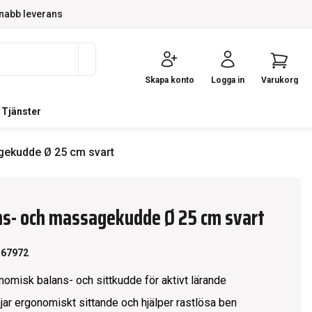
nabb leverans
Skapa konto
Logga in
Varukorg
Tjänster
gekudde Ø 25 cm svart
ns- och massagekudde Ø 25 cm svart
567972
nomisk balans- och sittkudde för aktivt lärande
jar ergonomiskt sittande och hjälper rastlösa ben