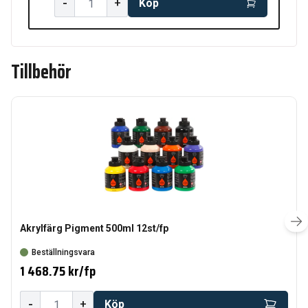
-
+
Köp
Tillbehör
Akrylfärg Pigment 500ml 12st/fp
Beställningsvara
1 468.75 kr
/
fp
-
+
Köp