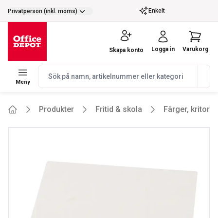
selector.vat
Enkelt
Privatperson (inkl. moms)
Logga in
Varukorg
Skapa konto
navbar.quicksearch.label
Meny
Produkter
Fritid & skola
Färger, kritor 
Home