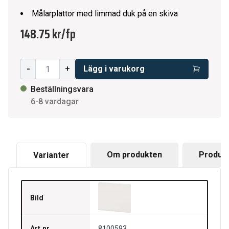
Målarplattor med limmad duk på en skiva
148.75 kr
/
fp
-
+
Lägg i varukorg
Beställningsvara
6-8 vardagar
Om produkten
Produkt
Varianter
Bild
Art.nr.
8100593