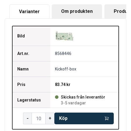
Om produkten
Produkt
Varianter
Bild
Art.nr.
8568446
Namn
Kickoff-box
Pris
83.74 kr
Skickas från leverantör
Lagerstatus
3-5 vardagar
-
+
Köp