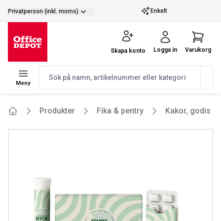
selector.vat
Enkelt
Privatperson (inkl. moms)
Logga in
Varukorg
Skapa konto
navbar.quicksearch.label
Meny
Produkter
Fika & pentry
Kakor, godis &
Home