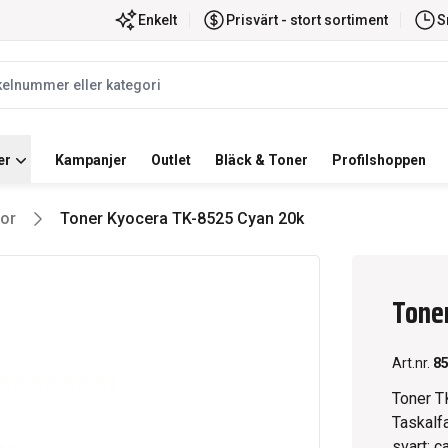
ortiment
Snabb leverans
Enkelt
Prisvärt - stort sortiment
S
label
er
Kampanjer
Outlet
Bläck & Toner
Profilshoppen
or
Toner Kyocera TK-8525 Cyan 20k
Tone
Art.nr.
8
Toner T
Taskalfa
svart: c