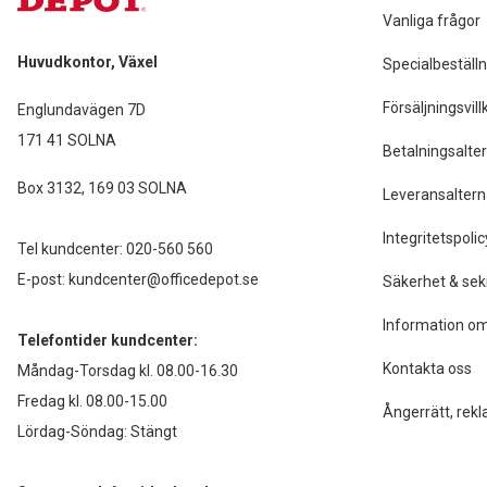
Vanliga frågor
Huvudkontor, Växel
Specialbeställn
Försäljningsvill
Englundavägen 7D
171 41 SOLNA
Betalningsalter
Box 3132, 169 03 SOLNA
Leveransaltern
Integritetspolic
Tel kundcenter:
020-560 560
E-post:
kundcenter@officedepot.se
Säkerhet & sek
Information om
Telefontider kundcenter:
Kontakta oss
Måndag-Torsdag kl. 08.00-16.30
Fredag kl. 08.00-15.00
Ångerrätt, rekl
Lördag-Söndag: Stängt