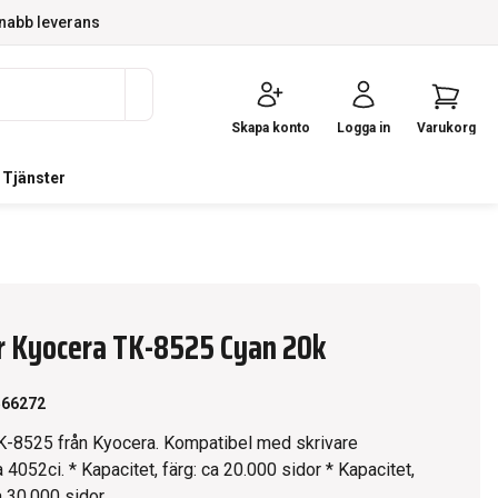
nabb leverans
Skapa konto
Logga in
Varukorg
Tjänster
r Kyocera TK-8525 Cyan 20k
566272
K-8525 från Kyocera. Kompatibel med skrivare
 4052ci. * Kapacitet, färg: ca 20.000 sidor * Kapacitet,
a 30.000 sidor