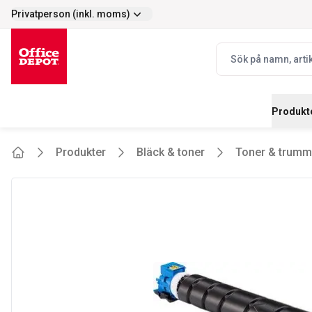
Privatperson (inkl. moms)
Enkelt
Prisvärt - stort s
selector.vat
navbar.quicksearch.
Produkt
Produkter
Bläck & toner
Toner & trumm
Home