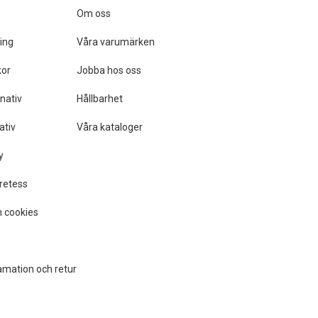
Om oss
ing
Våra varumärken
kor
Jobba hos oss
nativ
Hållbarhet
ativ
Våra kataloger
y
retess
 cookies
amation och retur