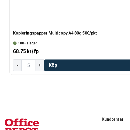
Kopieringspapper Multicopy A4 80g 500/pkt
100+ i lager
68.75 kr
/
fp
-
+
Köp
Kundcenter