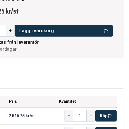
25 kr
/
st
+
Lägg i varukorg
kas från leverantör
vardagar
Pris
Kvantitet
-
2 516.25 kr
/
st
+
Köp