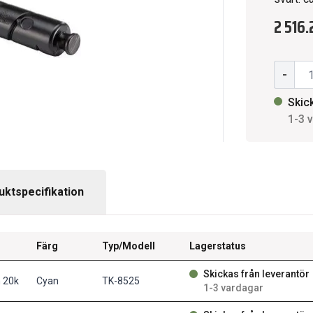
2 516.
-
Skic
1-3 
uktspecifikation
Färg
Typ/Modell
Lagerstatus
Skickas från leverantör
 20k
Cyan
TK-8525
1-3 vardagar