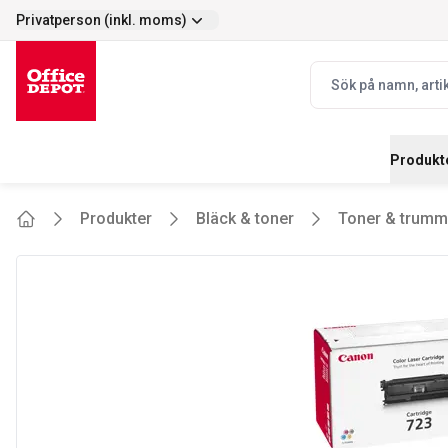
Privatperson (inkl. moms)
Enkelt
Prisvärt - stort s
selector.vat
navbar.quicksearch.
Produkt
Produkter
Bläck & toner
Toner & trumm
Home