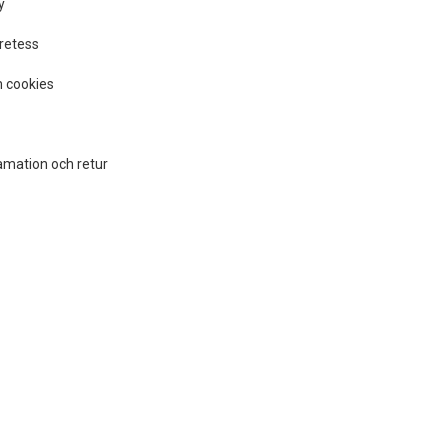
y
retess
 cookies
amation och retur