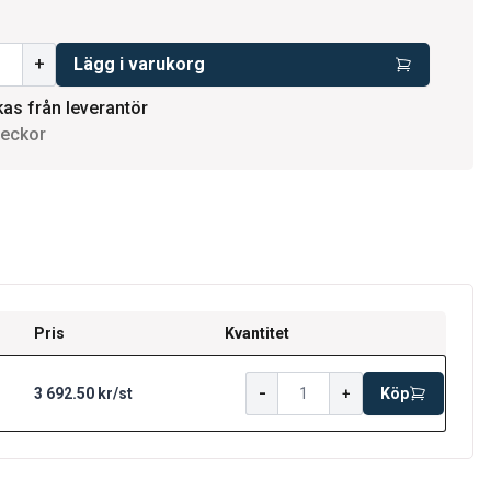
+
Lägg i varukorg
kas från leverantör
veckor
Pris
Kvantitet
-
3 692.50 kr
/
st
+
Köp