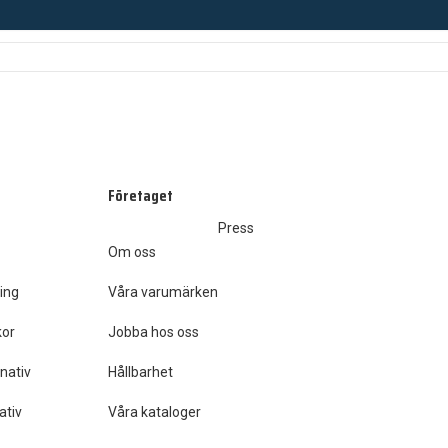
Företaget
Press
Om oss
ing
Våra varumärken
kor
Jobba hos oss
nativ
Hållbarhet
ativ
Våra kataloger