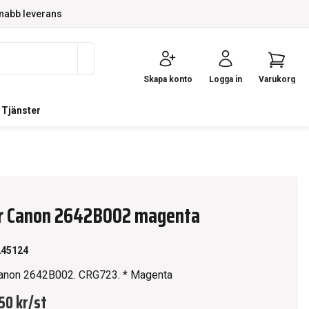
nabb leverans
Skapa konto
Logga in
Varukorg
Tjänster
r Canon 2642B002 magenta
245124
anon 2642B002. CRG723. * Magenta
50 kr
/
st