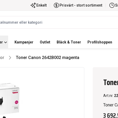
ortiment
Snabb leverans
Enkelt
Prisvärt - stort sortiment
S
label
er
Kampanjer
Outlet
Bläck & Toner
Profilshoppen
or
Toner Canon 2642B002 magenta
Tone
Art.nr.
2
Toner C
3 692.