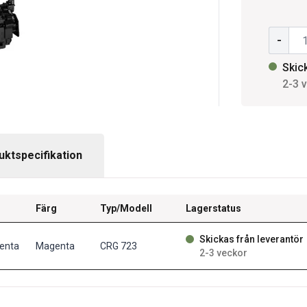
-
Skic
2-3 
uktspecifikation
Färg
Typ/Modell
Lagerstatus
Skickas från leverantör
enta
Magenta
CRG 723
2-3 veckor