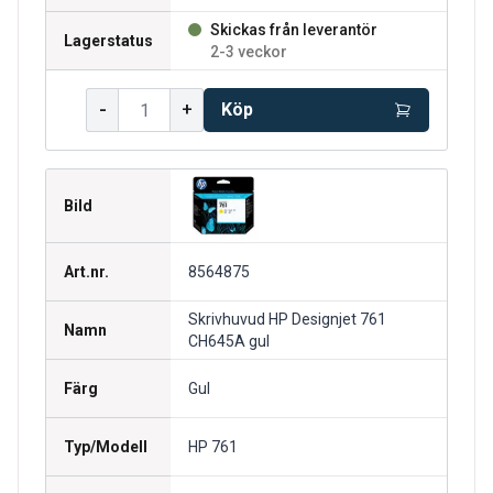
Skickas från leverantör
Lagerstatus
2-3 veckor
-
+
Köp
Bild
Art.nr.
8564875
Skrivhuvud HP Designjet 761
Namn
CH645A gul
Färg
Gul
Typ/Modell
HP 761