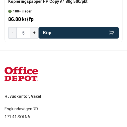
Kopieringspapper HP Copy A4 80g 500/pkt
100+ i lager
86.00 kr
/
fp
-
+
Köp
Huvudkontor, Växel
Englundavägen 7D
171 41 SOLNA