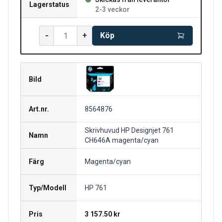
Lagerstatus
2-3 veckor
-
+
Köp
Bild
Art.nr.
8564876
Skrivhuvud HP Designjet 761
Namn
CH646A magenta/cyan
Färg
Magenta/cyan
Typ/Modell
HP 761
Pris
3 157.50 kr