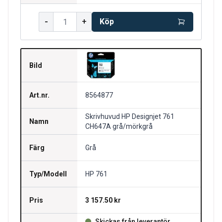
-
+
Köp
Bild
Art.nr.
8564877
Skrivhuvud HP Designjet 761
Namn
CH647A grå/mörkgrå
Färg
Grå
Typ/Modell
HP 761
Pris
3 157.50 kr
Skickas från leverantör