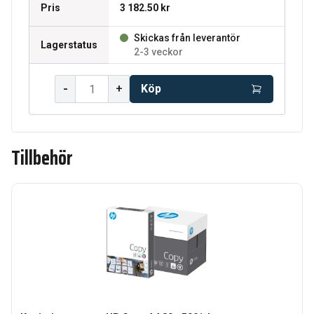
Pris
3 182.50 kr
Skickas från leverantör
Lagerstatus
2-3 veckor
-
+
Köp
Tillbehör