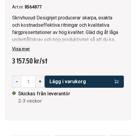
Art.nr.
8564877
Skrivhuvud Designjet producerar skarpa, exakta
och kostnadseffektiva ritningar och kvalitativa
färgpresentationer av hög kvalitet. Gläd dig åt låga
underhållskrav och hög produktivitet så att du kan
skriva ut enkelt och smidigt. Få skarp text, hög
Visa mer
linjenoggrannhet, verkligt neutrala gråskalor och
3 157.50 kr
/
st
klara färger för många olika typer av utskrifter.
Producera skarpa, kostnadseffektiva monokroma
CAD-ritningar. Imponera på kunderna med skarpa,
-
+
Lägg i varukorg
exakta renderingar, professionella bilder och
snygga presentationer. Skrivhuvudena passar till
Skickas från leverantör
följande maskiner: HP Designjet T7100 Printer.
2-3 veckor