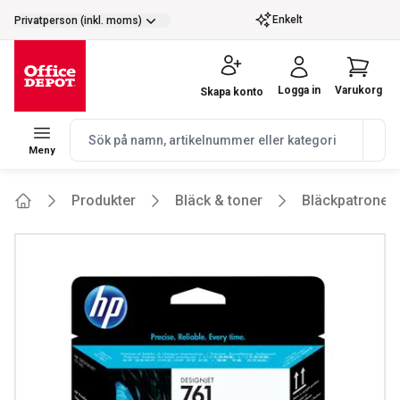
selector.vat
Enkelt
Privatperson (inkl. moms)
Logga in
Varukorg
Skapa konto
navbar.quicksearch.label
Meny
Produkter
Bläck & toner
Bläckpatroner
Home