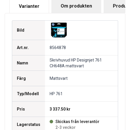
Om produkten
Produkt
Varianter
Bild
Art.nr.
8564878
Skrivhuvud HP Designjet 761
Namn
CH648A mattsvart
Färg
Mattsvart
Typ/Modell
HP 761
Pris
3 337.50 kr
Skickas från leverantör
Lagerstatus
2-3 veckor