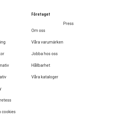
Företaget
Press
Om oss
ing
Våra varumärken
kor
Jobba hos oss
nativ
Hållbarhet
ativ
Våra kataloger
y
retess
 cookies