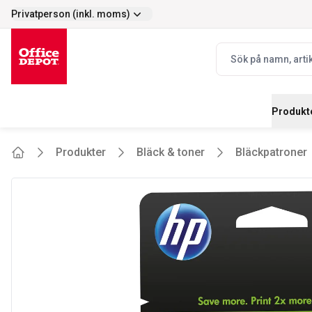
Privatperson (inkl. moms)
Enkelt
Prisvärt - stort s
selector.vat
navbar.quicksearch.
Produkt
Produkter
Bläck & toner
Bläckpatroner
Home