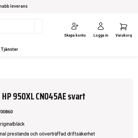
nabb leverans
Skapa konto
Logga in
Varukorg
Tjänster
k HP 950XL CN045AE svart
700860
riginalbläck
mal prestanda och oöverträffad driftsäkerhet