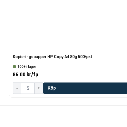
Kopieringspapper HP Copy A4 80g 500/pkt
100+ i lager
86.00 kr
/
fp
-
+
Köp