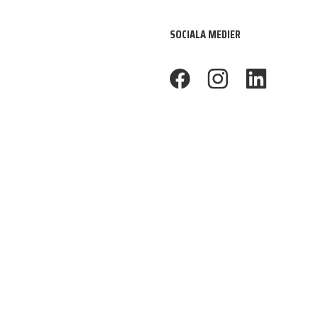
SOCIALA MEDIER
footer.facebook
footer.instagram
footer.linkedin