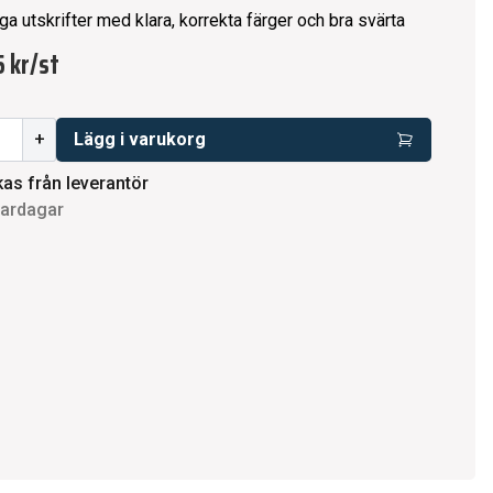
ga utskrifter med klara, korrekta färger och bra svärta
 kr
/
st
+
Lägg i varukorg
kas från leverantör
vardagar