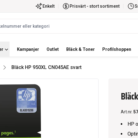
ortiment
Snabb leverans
Enkelt
Prisvärt - stort sortiment
S
label
er
Kampanjer
Outlet
Bläck & Toner
Profilshoppen
Bläck HP 950XL CN045AE svart
Bläc
Art.nr.
5
HP o
Opti