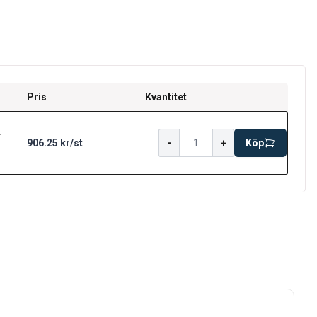
Pris
Kvantitet
r
-
906.25 kr
/
st
+
Köp