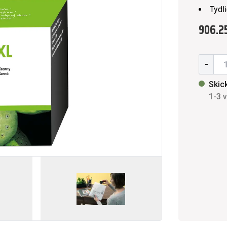
Tydli
906.25
-
Skic
1-3 