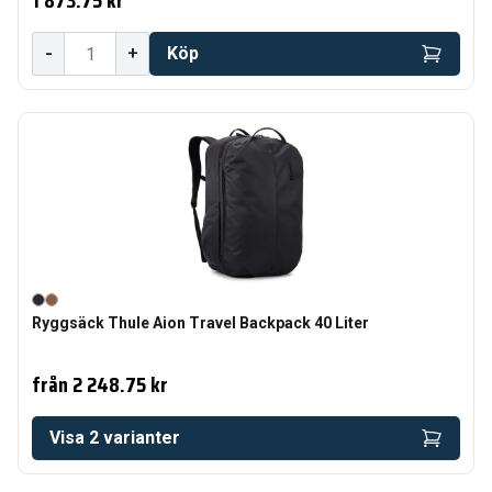
1 873.75 kr
-
+
Köp
Ryggsäck Thule Aion Travel Backpack 40 Liter
från
2 248.75 kr
Visa
2
varianter