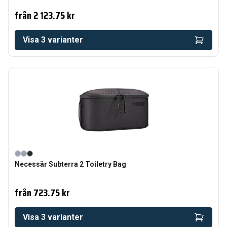
från
2 123.75 kr
Visa
3
varianter
Necessär Subterra 2 Toiletry Bag
från
723.75 kr
Visa
3
varianter