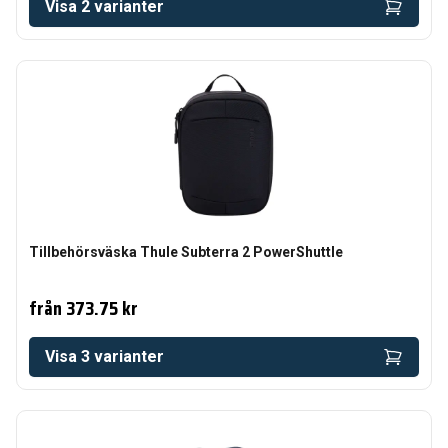
Visa
2
varianter
Tillbehörsväska Thule Subterra 2 PowerShuttle
från
373.75 kr
Visa
3
varianter