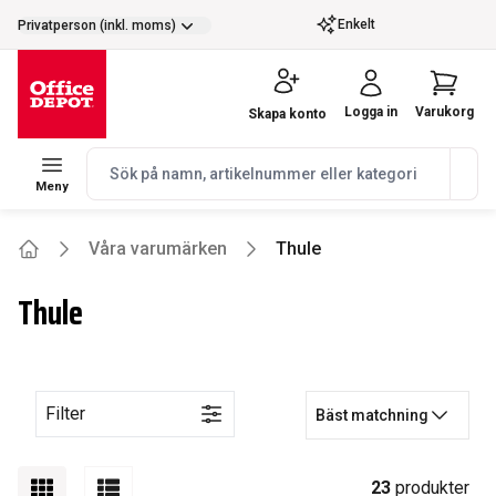
selector.vat
Enkelt
Privatperson (inkl. moms)
Logga in
Varukorg
Skapa konto
navbar.quicksearch.label
Meny
Våra varumärken
Thule
Home
Thule
Filter
Bäst matchning
23
produkter