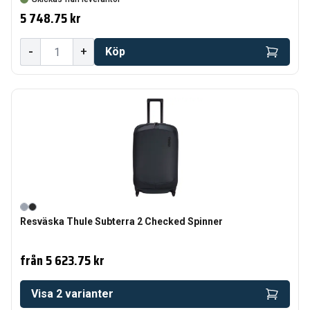
5 748.75 kr
-
+
Köp
Resväska Thule Subterra 2 Checked Spinner
från
5 623.75 kr
Visa
2
varianter