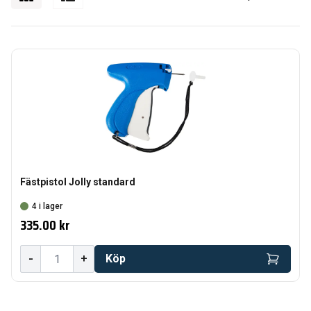
Fästpistol Jolly standard
4 i lager
335.00 kr
-
+
Köp