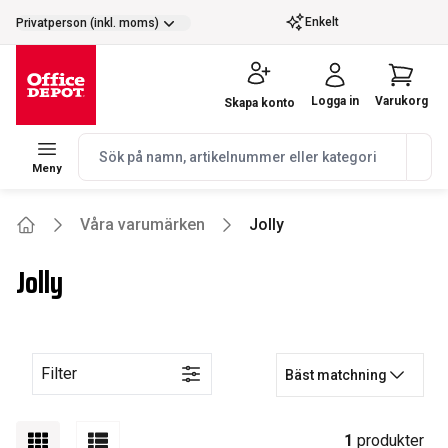
selector.vat
Enkelt
Privatperson (inkl. moms)
Logga in
Varukorg
Skapa konto
navbar.quicksearch.label
Meny
Våra varumärken
Jolly
Home
Jolly
Filter
Bäst matchning
1
produkter