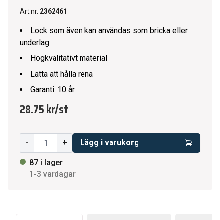
Art.nr.
2362461
Lock som även kan användas som bricka eller
underlag
Högkvalitativt material
Lätta att hålla rena
Garanti: 10 år
28.75 kr
/
st
-
+
Lägg i varukorg
87 i lager
1-3 vardagar