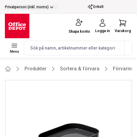
selector.vat
Enkelt
Privatperson (inkl. moms)
Logga in
Varukorg
Skapa konto
navbar.quicksearch.label
Meny
Produkter
Sortera & förvara
Förvarings
Home