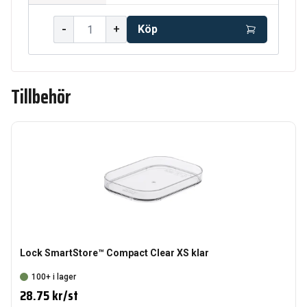
-
+
Köp
Tillbehör
Lock SmartStore™ Compact Clear XS klar
100+ i lager
28.75 kr
/
st