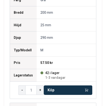
Färg
Grå
Bredd
200 mm
Höjd
25 mm
Djup
290 mm
Typ/Modell
M
Pris
57.50 kr
42 i lager
Lagerstatus
1-3 vardagar
-
+
Köp