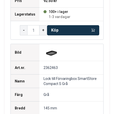
Pris
92.50 kr
100+ i lager
Lagerstatus
1-3 vardagar
-
+
Köp
Bild
Art.nr.
2362463
Lock till Förvaringbox SmartStore
Namn
Compact S Grå
Färg
Grå
Bredd
145 mm