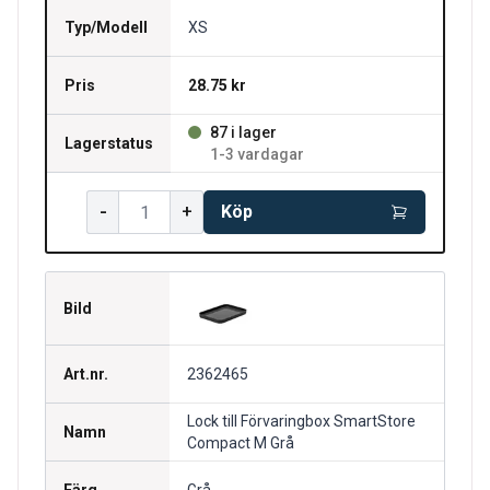
Typ/Modell
XS
Pris
28.75 kr
87 i lager
Lagerstatus
1-3 vardagar
-
+
Köp
Bild
Art.nr.
2362465
Lock till Förvaringbox SmartStore
Namn
Compact M Grå