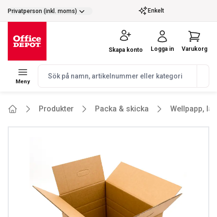
selector.vat
Enkelt
Privatperson (inkl. moms)
Logga in
Varukorg
Skapa konto
navbar.quicksearch.label
Meny
Produkter
Packa & skicka
Wellpapp, lå
Home