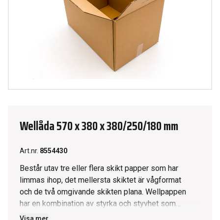
Wellåda 570 x 380 x 380/250/180 mm
Art.nr.
8554430
Består utav tre eller flera skikt papper som har
limmas ihop, det mellersta skiktet är vågformat
och de två omgivande skikten plana. Wellpappen
har en kombination av styrka och styvhet som
skapar en stötdämpande och skyddande funktion.
Visa mer