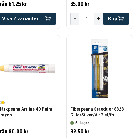
rån
61.25 kr
35.00 kr
-
Visa
2
varianter
+
Köp
ärkpenna Artline 40 Paint
Fiberpenna Staedtler 8323
rayon
Guld/Silver/Vit 3 st/fp
5 i lager
rån
80.00 kr
92.50 kr