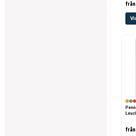
från
Vi
Penn
Leuc
från