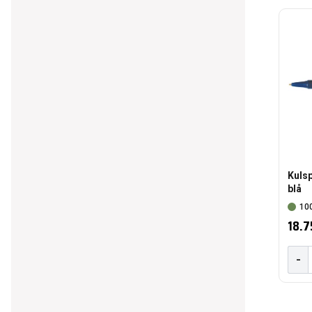
Kulsp
blå
100
18.7
-