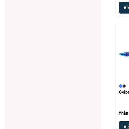
Vi
Gelpe
från
Vi