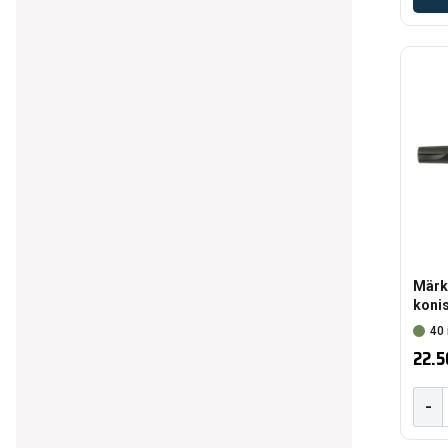
Märk
konis
40 
22.5
-