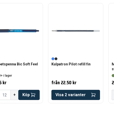
etspenna Bic Soft Feel
Kulpatron Pilot refill fin
M
s
+ i lager
5 kr
från
22.50 kr
2
+
Köp
Visa
2
varianter