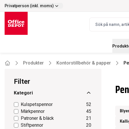
Privatperson (inkl. moms)
Enkelt
Prisvärt - stort s
selector.vat
navbar.quicksearch.
Produkt
Produkter
Kontorstillbehör & papper
Pe
Home
Filter
Pen
Kategori
Kulspetspennor
52
Märkpennor
45
Blye
Patroner & bläck
21
Kall
Stiftpennor
20