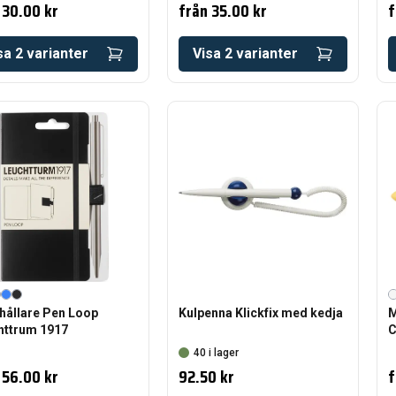
30.00 kr
från
35.00 kr
f
sa
2
varianter
Visa
2
varianter
hållare Pen Loop
Kulpenna Klickfix med kedja
M
httrum 1917
C
40 i lager
56.00 kr
92.50 kr
f