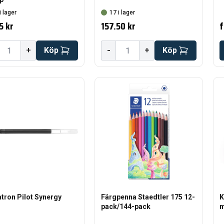
i lager
17 i lager
5 kr
157.50 kr
f
-
+
Köp
+
Köp
tron Pilot Synergy
Färgpenna Staedtler 175 12-
K
pack/144-pack