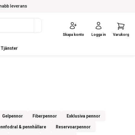
nabb leverans
Skapa konto
Logga in
Varukorg
Tjänster
Gelpennor
Fiberpennor
Exklusiva pennor
nnfodral & pennhållare
Reservoarpennor