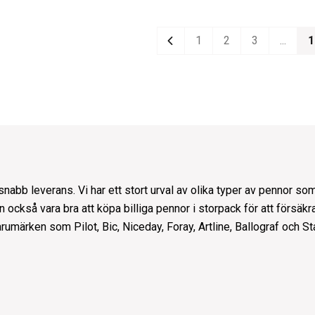
1
2
3
...
1
Previous
bb leverans. Vi har ett stort urval av olika typer av pennor som 
n också vara bra att köpa billiga pennor i storpack för att försäkra
 varumärken som
Pilot
,
Bic
,
Niceday
,
Foray
,
Artline
,
Ballograf
och
St