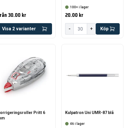
100+ i lager
rån
30.00 kr
20.00 kr
-
Visa
2
varianter
+
Köp
orrigeringsroller Pritt 6
Kulpatron Uni UMR-87 blå
mm
46 i lager