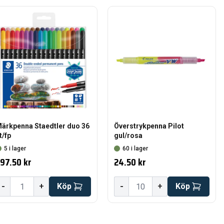
ärkpenna Staedtler duo 36
Överstrykpenna Pilot
t/fp
gul/rosa
5 i lager
60 i lager
97.50 kr
24.50 kr
-
-
+
Köp
+
Köp