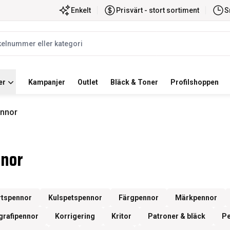
ortiment
Snabb leverans
Enkelt
Prisvärt - stort sortiment
S
label
er
Kampanjer
Outlet
Bläck & Toner
Profilshoppen
nnor
nor
rtspennor
Kulspetspennor
Färgpennor
Märkpennor
igrafipennor
Korrigering
Kritor
Patroner & bläck
Pe