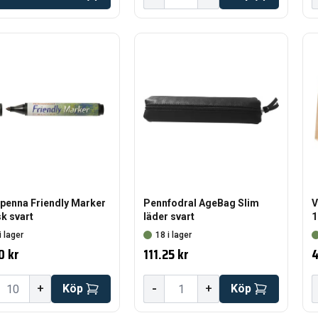
penna Friendly Marker
Pennfodral AgeBag Slim
V
k svart
läder svart
1
i lager
18 i lager
0 kr
111.25 kr
4
-
+
Köp
+
Köp