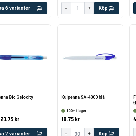
-
sa
6
varianter
+
Köp
nna Bic Gelocity
Kulpenna SA-4000 blå
F
t
100+ i lager
23.75 kr
18.75 kr
4
-
sa
2
varianter
+
Köp