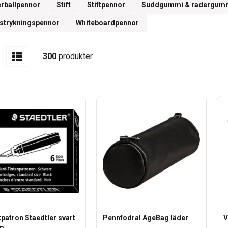
erballpennor
Stift
Stiftpennor
Suddgummi & radergum
strykningspennor
Whiteboardpennor
300
produkter
patron Staedtler svart
Pennfodral AgeBag läder
V
fp