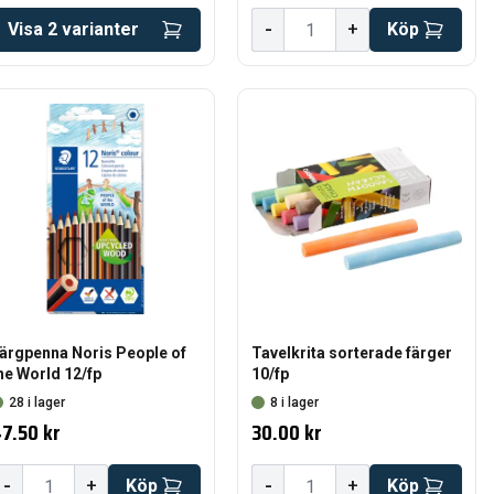
-
Visa
2
varianter
+
Köp
ärgpenna Noris People of
Tavelkrita sorterade färger
he World 12/fp
10/fp
28 i lager
8 i lager
7.50 kr
30.00 kr
-
-
+
Köp
+
Köp