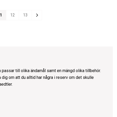
1
12
13
Next
passar till olika ändamål samt en mängd olika tillbehör.
 dig om att du alltid har några i reserv om det skulle
aedtler
.