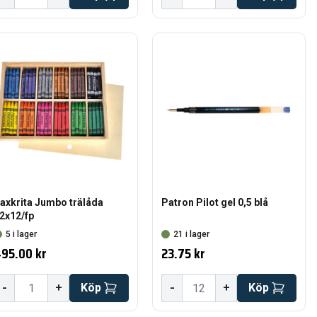
axkrita Jumbo trälåda
Patron Pilot gel 0,5 blå
2x12/fp
5 i lager
21 i lager
95.00 kr
23.75 kr
-
-
+
Köp
+
Köp