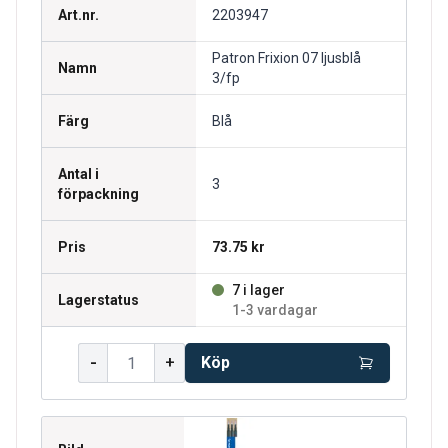
Art.nr.
2203947
Patron Frixion 07 ljusblå
Namn
3/fp
Färg
Blå
Antal i
3
förpackning
Pris
73.75 kr
7 i lager
Lagerstatus
1-3 vardagar
-
+
Köp