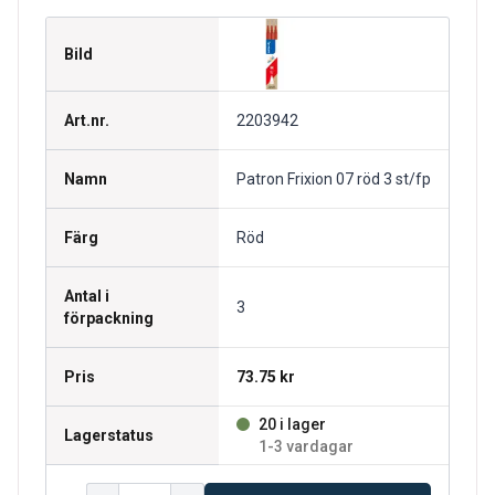
Bild
Art.nr.
2203942
Namn
Patron Frixion 07 röd 3 st/fp
Färg
Röd
Antal i
3
förpackning
Pris
73.75 kr
20 i lager
Lagerstatus
1-3 vardagar