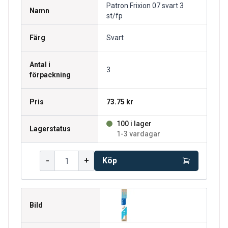
Patron Frixion 07 svart 3
Namn
st/fp
Färg
Svart
Antal i
3
förpackning
Pris
73.75 kr
100 i lager
Lagerstatus
1-3 vardagar
-
+
Köp
Bild