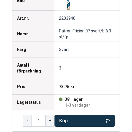
Bild
Art.nr.
2203940
Patron Frixion 07 svart/blå 3
Namn
st/fp
Färg
Svart
Antal i
3
förpackning
Pris
73.75 kr
38 i lager
Lagerstatus
1-3 vardagar
-
+
Köp