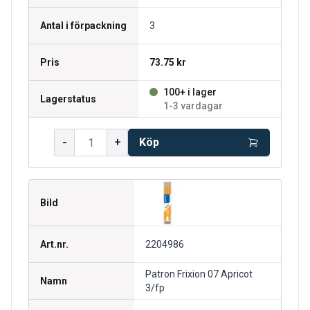
Antal i förpackning
3
Pris
73.75 kr
100+ i lager
Lagerstatus
1-3 vardagar
-
+
Köp
Bild
Art.nr.
2204986
Patron Frixion 07 Apricot
Namn
3/fp