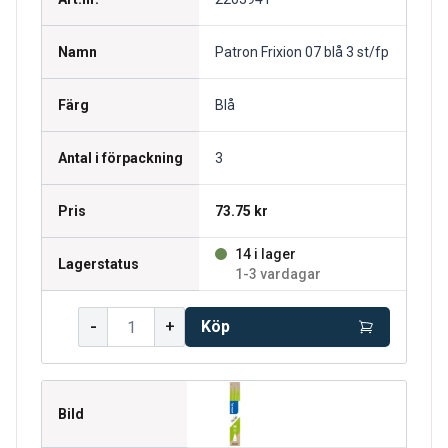
Namn
Patron Frixion 07 blå 3 st/fp
Färg
Blå
Antal i förpackning
3
Pris
73.75 kr
14 i lager
Lagerstatus
1-3 vardagar
-
+
Köp
Bild