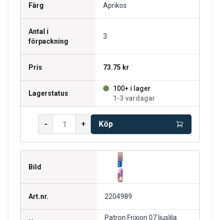
Färg
Aprikos
Antal i
3
förpackning
Pris
73.75 kr
100+ i lager
Lagerstatus
1-3 vardagar
-
+
Köp
Bild
Art.nr.
2204989
Patron Frixion 07 ljuslila