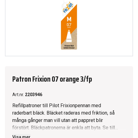
Patron Frixion 07 orange 3/fp
Art.nr.
2203946
Refillpatroner till Pilot Frixionpennan med
raderbart bläck. Bläcket raderas med friktion, så
många gånger man vill utan att pappret blir
förstört. Bläckpatronerna är enkla att byta. Se till
att det finns flera färger hemma för att snabbt
Visa mer