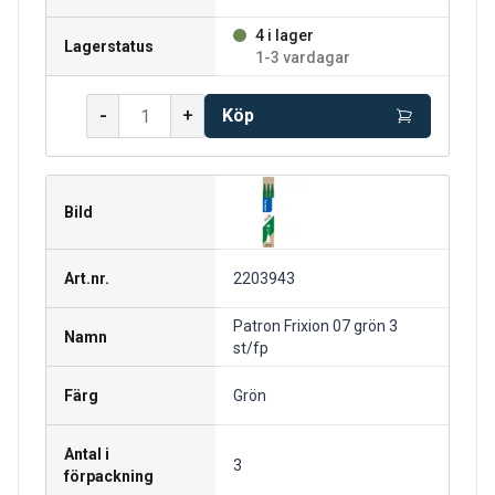
4 i lager
Lagerstatus
1-3 vardagar
-
+
Köp
Bild
Art.nr.
2203943
Patron Frixion 07 grön 3
Namn
st/fp
Färg
Grön
Antal i
3
förpackning