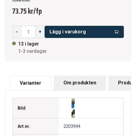
kunna byta färg efter humör och för vad du ska
73.75 kr
/
fp
skriva eller rita. Låt din fantasi flöda. * Finns i flera
färger * Kula 0,7 mm * 3-pack * Raderbart bläck *
Ekonomiskt och miljövänligt * Miljöinfo:
-
+
Lägg i varukorg
Refillsystem (materialbesparande)
13 i lager
1-3 vardagar
Om produkten
Produkt
Varianter
Bild
Art.nr.
2203944