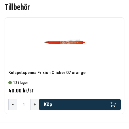
Tillbehör
Kulspetspenna Frixion Clicker 07 orange
12 i lager
40.00 kr
/
st
-
+
Köp