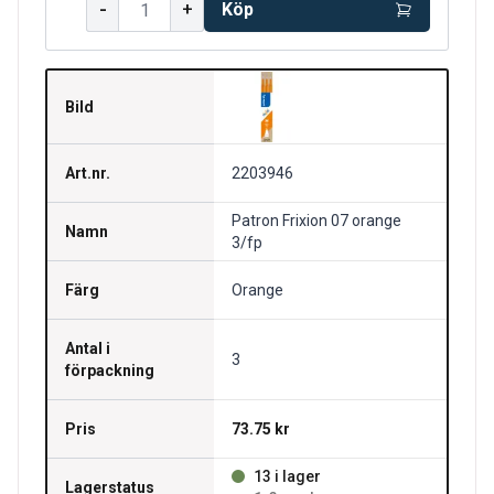
-
+
Köp
Bild
Art.nr.
2203946
Patron Frixion 07 orange
Namn
3/fp
Färg
Orange
Antal i
3
förpackning
Pris
73.75 kr
13 i lager
Lagerstatus