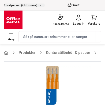
selector.vat
Enkelt
Privatperson (inkl. moms)
Logga in
Varukorg
Skapa konto
navbar.quicksearch.label
Meny
Produkter
Kontorstillbehör & papper
Pe
Home