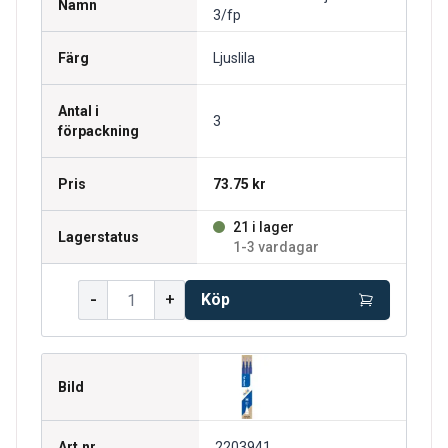
Namn
3/fp
Färg
Ljuslila
Antal i
3
förpackning
Pris
73.75 kr
21 i lager
Lagerstatus
1-3 vardagar
-
+
Köp
Bild
Art.nr.
2203941