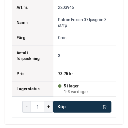
Art.nr.
2203945
Patron Frixion 07 ljusgrön 3
Namn
st/fp
Färg
Grön
Antal i
3
förpackning
Pris
73.75 kr
5 i lager
Lagerstatus
1-3 vardagar
-
+
Köp