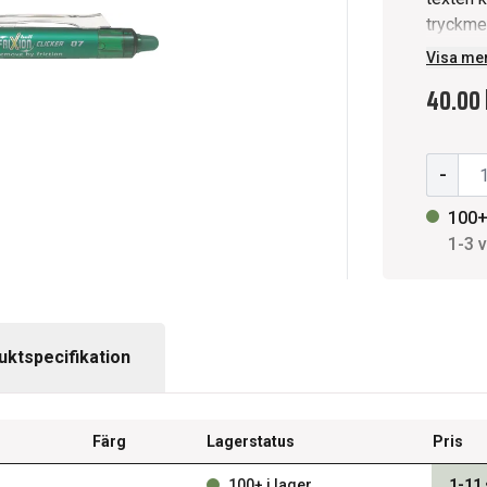
tryckmek
ett penn
Visa me
fickan e
40.00 
hemma. 
Raderba
-
100+
1-3 
uktspecifikation
Färg
Lagerstatus
Pris
100+ i lager
1-11