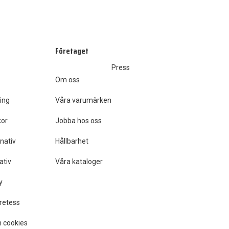
Företaget
Press
Om oss
ing
Våra varumärken
kor
Jobba hos oss
nativ
Hållbarhet
ativ
Våra kataloger
y
retess
 cookies