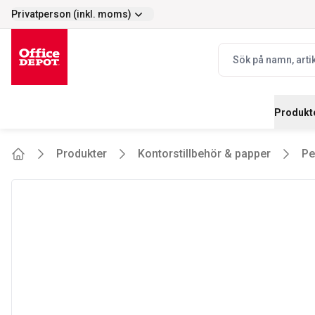
Privatperson (inkl. moms)
Enkelt
Prisvärt - stort s
selector.vat
navbar.quicksearch.
Produkt
Produkter
Kontorstillbehör & papper
Pe
Home