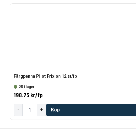
Färgpenna Pilot Frixion 12 st/fp
25 i lager
198.75 kr
/
fp
-
+
Köp