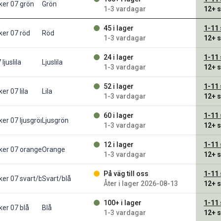
ker 07 grön
Grön
1-3 vardagar
12+
s
45 i lager
1-11
ker 07 röd
Röd
1-3 vardagar
12+
s
24 i lager
1-11
ljuslila
Ljuslila
1-3 vardagar
12+
s
52 i lager
1-11
er 07 lila
Lila
1-3 vardagar
12+
s
60 i lager
1-11
ker 07 ljusgrön
Ljusgrön
1-3 vardagar
12+
s
12 i lager
1-11
cker 07 orange
Orange
1-3 vardagar
12+
s
På väg till oss
1-11
ker 07 svart/blå
Svart/blå
Åter i lager 2026-08-13
12+
s
100+ i lager
1-11
ker 07 blå
Blå
1-3 vardagar
12+
s