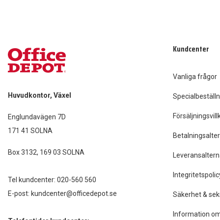
Kundcenter
Vanliga frågor
Huvudkontor, Växel
Specialbeställn
Försäljningsvill
Englundavägen 7D
171 41 SOLNA
Betalningsalter
Box 3132, 169 03 SOLNA
Leveransaltern
Integritetspolic
Tel kundcenter:
020-560 560
E-post:
kundcenter@officedepot.se
Säkerhet & sek
Information om