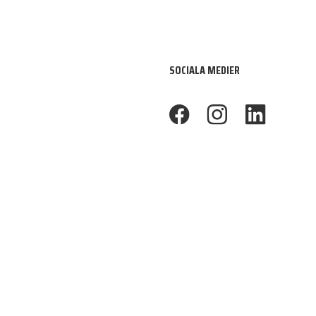
SOCIALA MEDIER
footer.facebook
footer.instagram
footer.linkedin