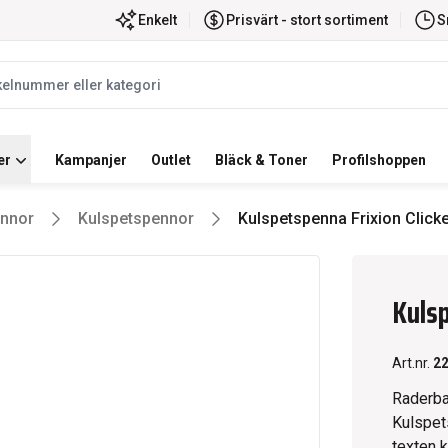
ortiment
Snabb leverans
Enkelt
Prisvärt - stort sortiment
S
label
er
Kampanjer
Outlet
Bläck & Toner
Profilshoppen
nnor
Kulspetspennor
Kulspetspenna Frixion Click
Kulsp
Art.nr.
2
Raderba
Kulspet
texten kan