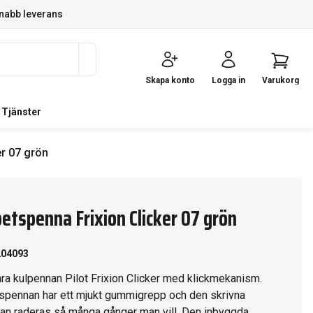
nabb leverans
Skapa konto
Logga in
Varukorg
Tjänster
er 07 grön
etspenna Frixion Clicker 07 grön
204093
ra kulpennan Pilot Frixion Clicker med klickmekanism.
spennan har ett mjukt gummigrepp och den skrivna
 raderas så många gånger man vill. Den inbyggda