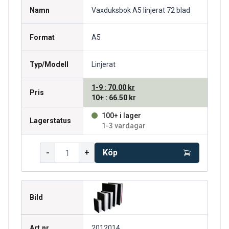
Namn
Vaxduksbok A5 linjerat 72 blad
Format
A5
Typ/Modell
Linjerat
1-9
:
70.00 kr
Pris
10+
:
66.50 kr
100+ i lager
Lagerstatus
1-3 vardagar
-
+
Köp
Bild
Art.nr.
2012014