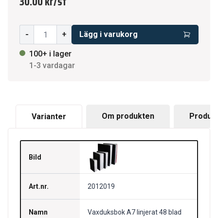
30.00 kr
/
st
-
+
Lägg i varukorg
100+ i lager
1-3 vardagar
Om produkten
Produkt
Varianter
Bild
Art.nr.
2012019
Namn
Vaxduksbok A7 linjerat 48 blad