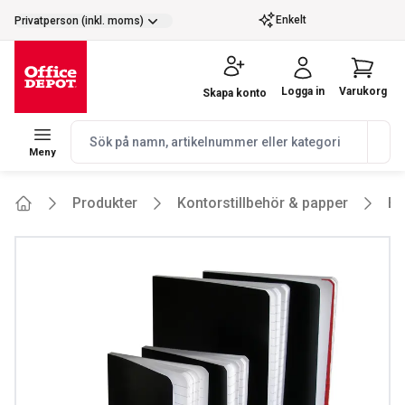
selector.vat
Enkelt
Privatperson (inkl. moms)
Logga in
Varukorg
Skapa konto
navbar.quicksearch.label
Meny
Produkter
Kontorstillbehör & papper
Bl
Home