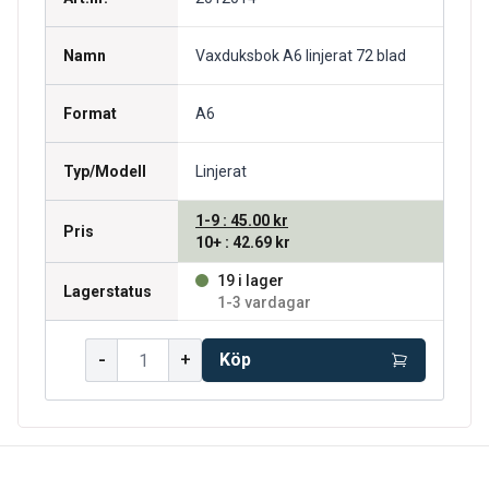
Namn
Vaxduksbok A6 linjerat 72 blad
Format
A6
Typ/Modell
Linjerat
1-9
:
45.00 kr
Pris
10+
:
42.69 kr
19 i lager
Lagerstatus
1-3 vardagar
-
+
Köp