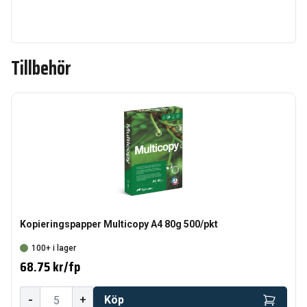
Tillbehör
Kopieringspapper Multicopy A4 80g 500/pkt
100+ i lager
68.75 kr
/
fp
-
+
Köp