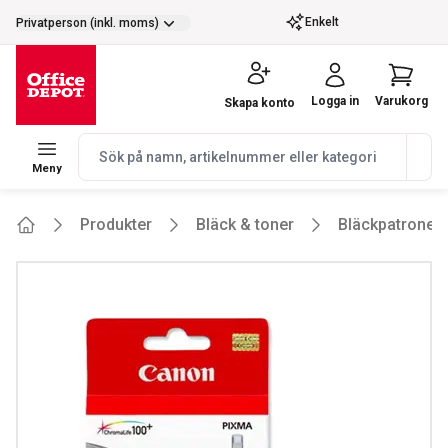
selector.vat
Enkelt
Privatperson (inkl. moms)
Logga in
Varukorg
Skapa konto
navbar.quicksearch.label
Meny
Produkter
Bläck & toner
Bläckpatroner
Home