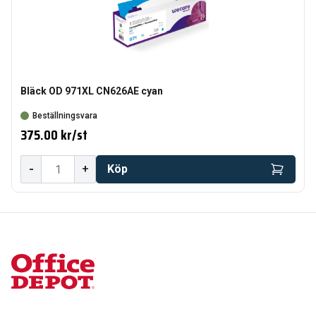
Bläck OD 971XL CN626AE cyan
Beställningsvara
375.00 kr
/
st
-
+
Köp