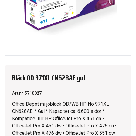
Bläck OD 971XL CN628AE gul
Art.nr.
5710027
Office Depot miljöbläck OD/WB HP No 971XL
CN628AE. * Gul * Kapacitet ca: 6.600 sidor *
Kompatibel till: HP OfficeJet Pro X 451 dn •
OfficeJet Pro X 451 dw • OfficeJet Pro X 476 dn •
OfficeJet Pro X 476 dw • OfficeJet Pro X 551 dw •