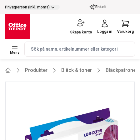
selector.vat
Enkelt
Privatperson (inkl. moms)
Logga in
Varukorg
Skapa konto
navbar.quicksearch.label
Meny
Produkter
Bläck & toner
Bläckpatroner
Home