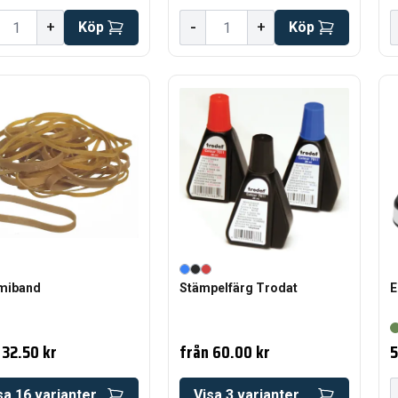
-
+
Köp
+
Köp
miband
Stämpelfärg Trodat
E
32.50 kr
från
60.00 kr
5
sa
16
varianter
Visa
3
varianter