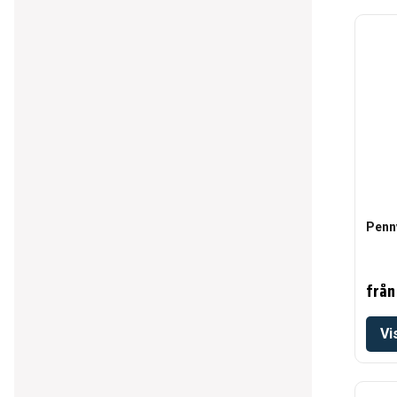
Penn
från
Vi