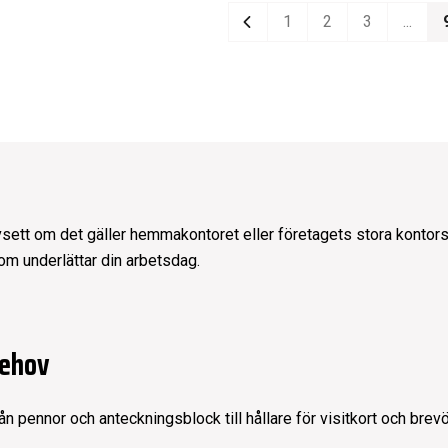
1
2
3
...
Previous
avsett om det gäller
hemmakontoret
eller företagets stora konto
om underlättar din arbetsdag.
behov
rån
pennor
och
anteckningsblock
till hållare för visitkort och bre