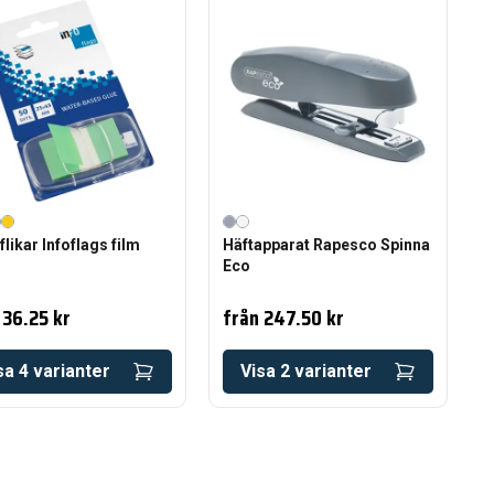
likar Infoflags film
Häftapparat Rapesco Spinna
Eco
36.25 kr
från
247.50 kr
sa
4
varianter
Visa
2
varianter