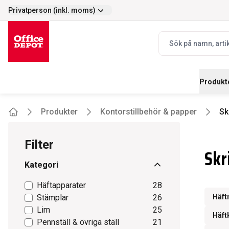
Privatperson (inkl. moms)
Enkelt
Prisvärt - stort s
selector.vat
navbar.quicksearch.
Produkt
Produkter
Kontorstillbehör & papper
Sk
Home
Filter
Skr
Kategori
Häftapparater
28
Stämplar
26
Häft
Lim
25
Häft
Pennställ & övriga ställ
21