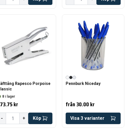
äfttång Rapesco Porpoise
Pennburk Niceday
lassic
8 i lager
73.75 kr
från
30.00 kr
-
+
Köp
Visa
3
varianter