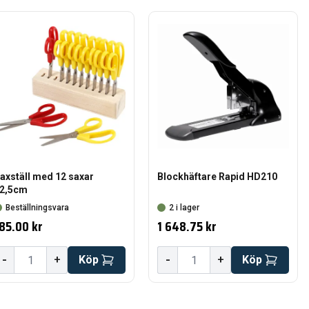
axställ med 12 saxar
Blockhäftare Rapid HD210
2,5cm
Beställningsvara
2 i lager
85.00 kr
1 648.75 kr
-
-
+
Köp
+
Köp