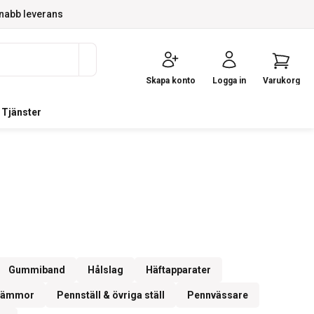
nabb leverans
Skapa konto
Logga in
Varukorg
Tjänster
Gummiband
Hålslag
Häftapparater
lämmor
Pennställ & övriga ställ
Pennvässare