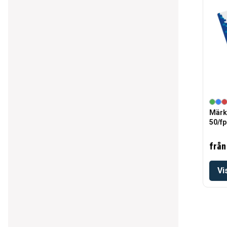
Märkf
50/fp
från
Vi