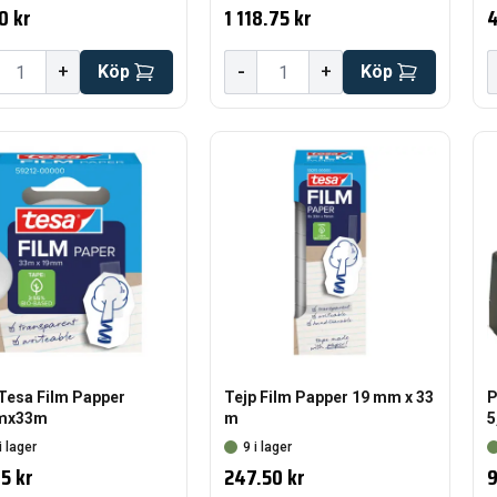
0 kr
1 118.75 kr
4
-
+
Köp
+
Köp
 Tesa Film Papper
Tejp Film Papper 19 mm x 33
P
mx33m
m
5
i lager
9 i lager
5 kr
247.50 kr
9