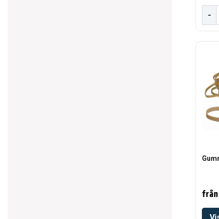
-
Visa mer
Gum
från
Vi