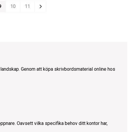
9
10
11
Next
rslandskap. Genom att köpa skrivbordsmaterial online hos
vöppnare. Oavsett vilka specifika behov ditt kontor har,