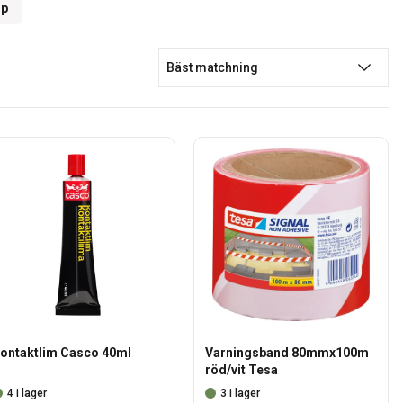
jp
Bäst matchning
ontaktlim Casco 40ml
Varningsband 80mmx100m
röd/vit Tesa
4 i lager
3 i lager