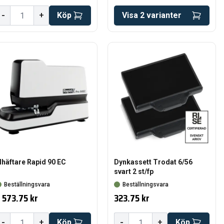
-
+
Köp
Visa
2
varianter
lhäftare Rapid 90 EC
Dynkassett Trodat 6/56
svart 2 st/fp
Beställningsvara
Beställningsvara
 573.75 kr
323.75 kr
-
-
+
Köp
+
Köp