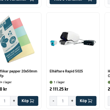
flikar papper 20x50mm
Elhäftare Rapid 5025
H
fp
C
+ i lager
1 i lager
0 kr
2 111.25 kr
2
-
+
Köp
+
Köp