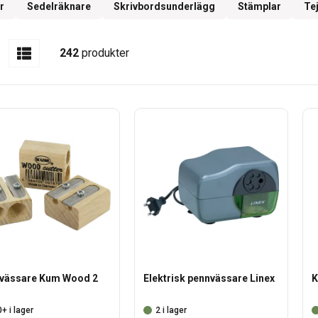
r
Sedelräknare
Skrivbordsunderlägg
Stämplar
Te
242
produkter
vässare Kum Wood 2
Elektrisk pennvässare Linex
K
+ i lager
2 i lager