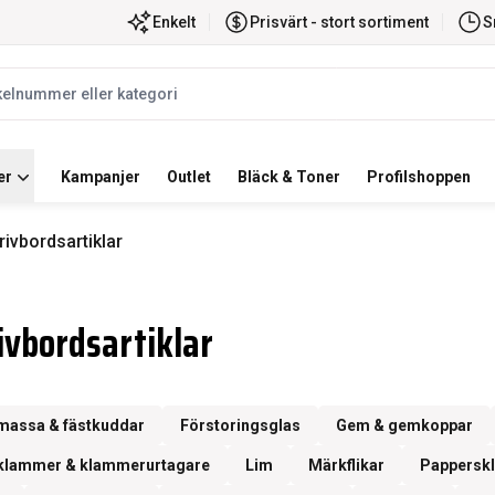
ortiment
Snabb leverans
Enkelt
Prisvärt - stort sortiment
S
label
er
Kampanjer
Outlet
Bläck & Toner
Profilshoppen
rivbordsartiklar
ivbordsartiklar
massa & fästkuddar
Förstoringsglas
Gem & gemkoppar
klammer & klammerurtagare
Lim
Märkflikar
Pappersk