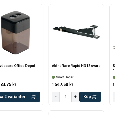
vässare Office Depot
Akthäftare Rapid HD12 svart
S
1
Snart i lager
23.75 kr
1 547.50 kr
1
-
sa
2
varianter
+
Köp