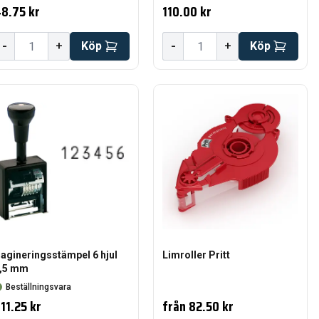
8.75 kr
110.00 kr
-
-
+
Köp
+
Köp
agineringsstämpel 6 hjul
Limroller Pritt
,5 mm
Beställningsvara
11.25 kr
från
82.50 kr