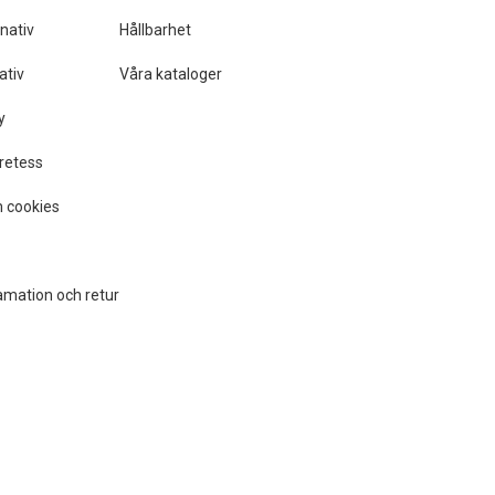
nativ
Hållbarhet
ativ
Våra kataloger
y
retess
 cookies
amation och retur