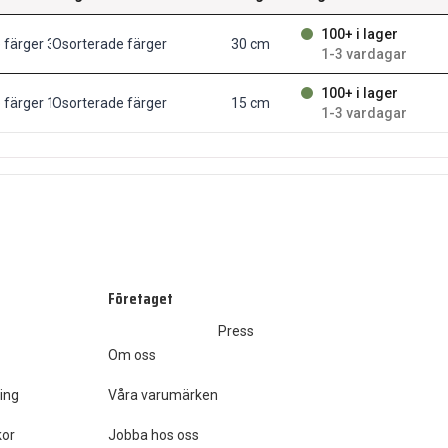
100+ i lager
e färger 30 cm
Osorterade färger
30 cm
1-3 vardagar
100+ i lager
e färger 15 cm
Osorterade färger
15 cm
1-3 vardagar
Företaget
Press
Om oss
ing
Våra varumärken
kor
Jobba hos oss