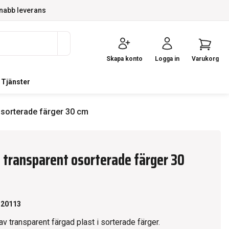
nabb leverans
Skapa konto
Logga in
Varukorg
Tjänster
 osorterade färger 30 cm
l transparent osorterade färger 30
120113
 av transparent färgad plast i sorterade färger.