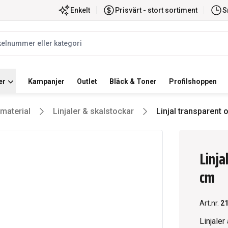
ortiment
Snabb leverans
Enkelt
Prisvärt - stort sortiment
S
label
er
Kampanjer
Outlet
Bläck & Toner
Profilshoppen
tmaterial
Linjaler & skalstockar
Linjal transparent
Linja
cm
Art.nr.
2
Linjaler