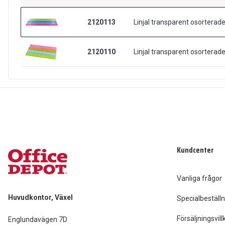
2120113
Linjal transparent osorterad
2120110
Linjal transparent osorterad
Kundcenter
Vanliga frågor
Huvudkontor, Växel
Specialbeställn
Försäljningsvill
Englundavägen 7D