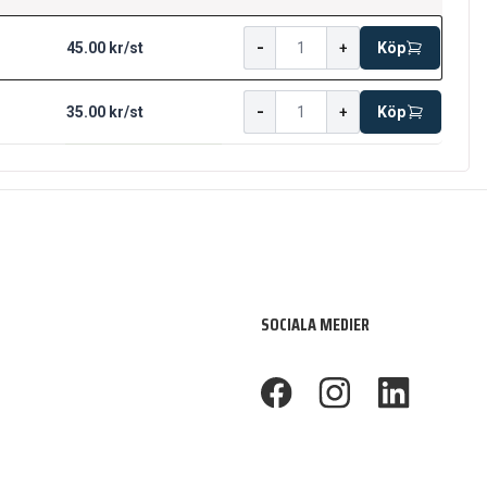
-
45.00 kr
/
st
+
Köp
-
35.00 kr
/
st
+
Köp
SOCIALA MEDIER
footer.facebook
footer.instagram
footer.linkedin