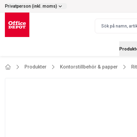
Privatperson (inkl. moms)
Enkelt
Prisvärt - stort s
selector.vat
navbar.quicksearch.
Produkt
Produkter
Kontorstillbehör & papper
Ri
Home