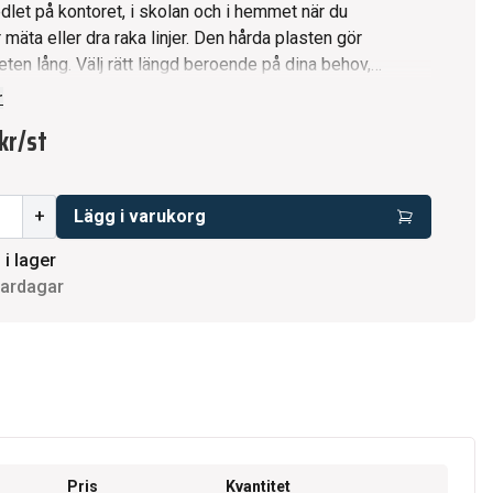
dlet på kontoret, i skolan och i hemmet när du
eller dra raka linjer. Den hårda plasten gör
eten lång. Välj rätt längd beroende på dina behov,
 lätta och smidiga. Linjalen är lätt att förvara på
r
det och går smidigt ner i väskan. Gör ditt skrivbord
kr
/
st
ggladare med dessa linjaler. * Osorterade färger *
de i mm och cm * Välj längd efter dina behov *
o: Produkten lever upp till kravbilden för en Giftfri
+
Lägg i varukorg
a
 i lager
vardagar
Pris
Kvantitet