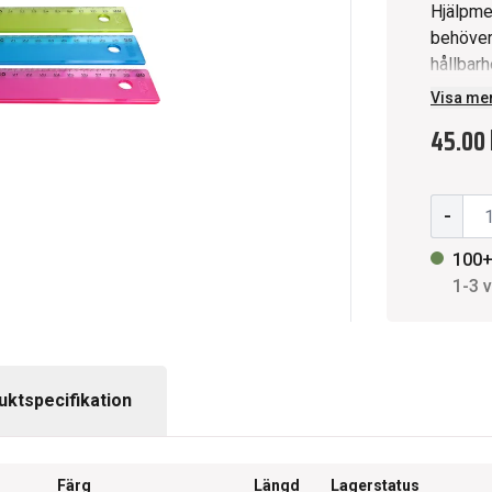
Hjälpme
behöver mäta 
hållbarh
dessa är
Visa me
skrivbor
45.00 
lite fär
Gradera
Miljöinf
-
förskol
100+
1-3 
uktspecifikation
Färg
Längd
Lagerstatus