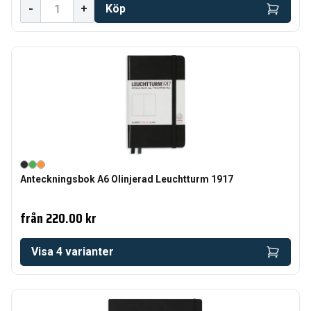
-
+
Köp
Anteckningsbok A6 Olinjerad Leuchtturm 1917
från
220.00 kr
Visa
4
varianter