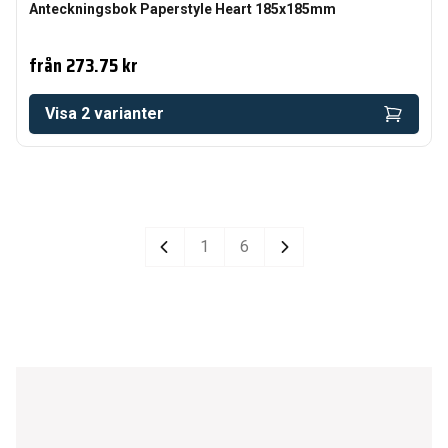
Anteckningsbok Paperstyle Heart 185x185mm
från
273.75 kr
Visa
2
varianter
1
6
Previous
Next