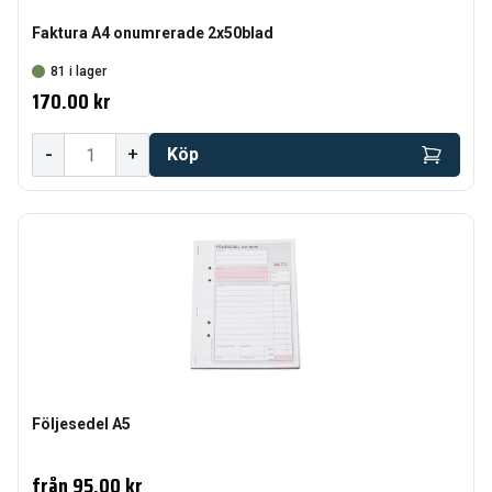
Faktura A4 onumrerade 2x50blad
81 i lager
170.00 kr
-
+
Köp
Följesedel A5
från
95.00 kr