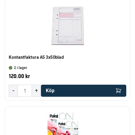
Kontantfaktura A5 3x50blad
2 i lager
120.00 kr
-
+
Köp