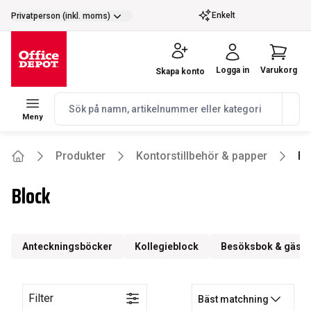
selector.vat
Enkelt
Privatperson (inkl. moms)
Logga in
Varukorg
Skapa konto
navbar.quicksearch.label
Meny
Produkter
Kontorstillbehör & papper
Bl
Home
Block
Anteckningsböcker
Kollegieblock
Besöksbok & gäst
Filter
Bäst matchning