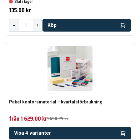
Slut i lager
135.00 kr
-
+
Köp
Paket kontorsmaterial – kvartalsförbrukning
från
1 629.00 kr
1 690.25 kr
Visa
4
varianter