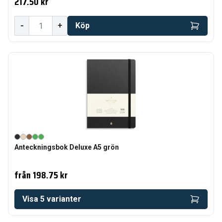
217.50 kr
-
+
Köp
Anteckningsbok Deluxe A5 grön
från
198.75 kr
Visa
5
varianter