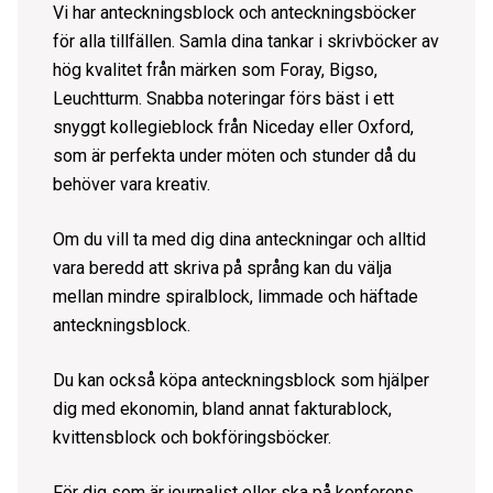
Vi har anteckningsblock och anteckningsböcker
för alla tillfällen. Samla dina tankar i skrivböcker av
hög kvalitet från märken som
Foray
,
Bigso
,
Leuchtturm
. Snabba noteringar förs bäst i ett
snyggt
kollegieblock
från
Niceday
eller
Oxford
,
som är perfekta under möten och stunder då du
behöver vara kreativ.
Om du vill ta med dig dina anteckningar och alltid
vara beredd att skriva på språng kan du välja
mellan mindre
spiralblock
, limmade och häftade
anteckningsblock
.
Du kan också köpa anteckningsblock som hjälper
dig med ekonomin, bland annat fakturablock,
kvittensblock och
bokföringsböcker
.
För dig som är journalist eller ska på konferens