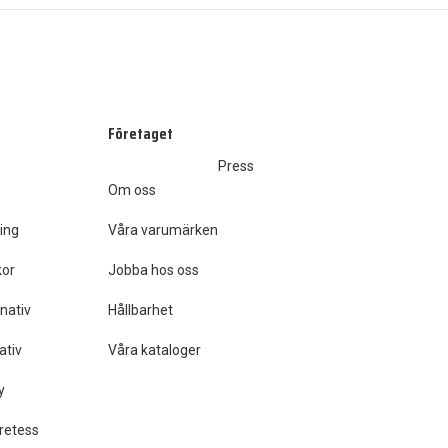
Företaget
Press
Om oss
ing
Våra varumärken
kor
Jobba hos oss
nativ
Hållbarhet
ativ
Våra kataloger
y
retess