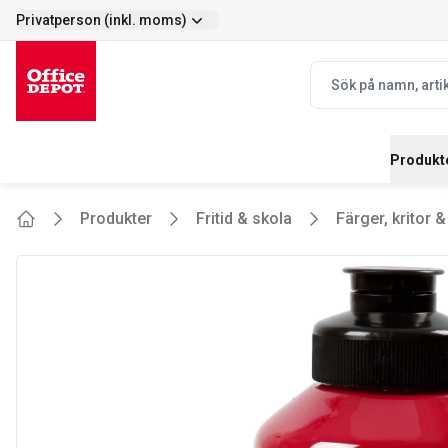
Privatperson (inkl. moms)
Enkelt
Prisvärt - stort s
selector.vat
navbar.quicksearch.
Produkt
Produkter
Fritid & skola
Färger, kritor 
Home