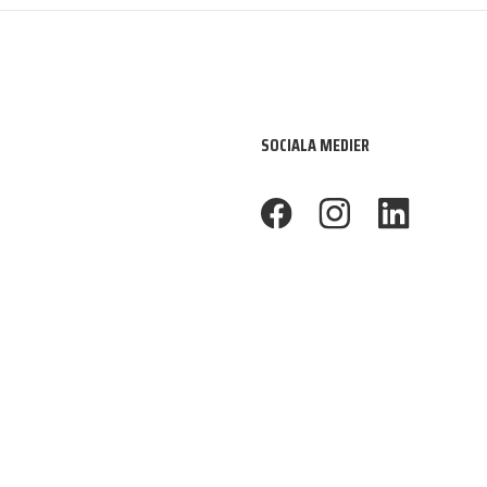
SOCIALA MEDIER
footer.facebook
footer.instagram
footer.linkedin