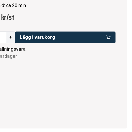
id: ca 20 min
 kr
/
st
+
Lägg i varukorg
ällningsvara
vardagar