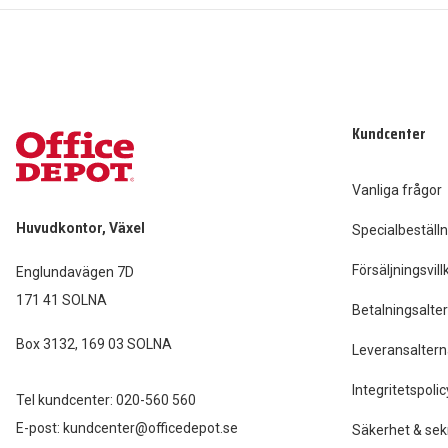
Kundcenter
Vanliga frågor
Huvudkontor, Växel
Specialbeställn
Försäljningsvill
Englundavägen 7D
171 41 SOLNA
Betalningsalter
Box 3132, 169 03 SOLNA
Leveransaltern
Integritetspolic
Tel kundcenter:
020-560 560
E-post:
kundcenter@officedepot.se
Säkerhet & sek