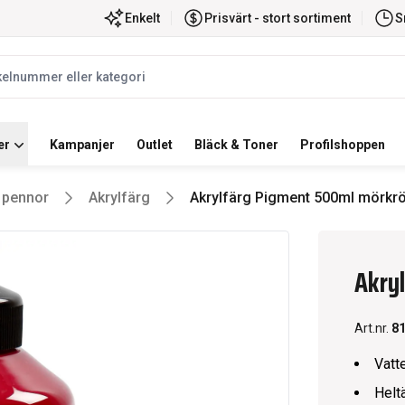
ortiment
Snabb leverans
Enkelt
Prisvärt - stort sortiment
S
label
er
Kampanjer
Outlet
Bläck & Toner
Profilshoppen
& pennor
Akrylfärg
Akrylfärg Pigment 500ml mörkr
Akry
Art.nr.
8
Vatt
Helt