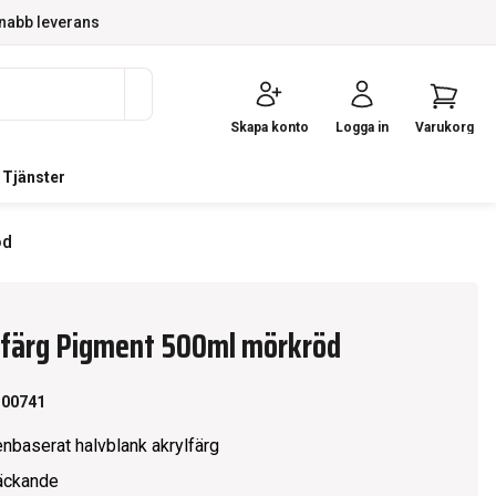
nabb leverans
Skapa konto
Logga in
Varukorg
Tjänster
öd
lfärg Pigment 500ml mörkröd
100741
enbaserat halvblank akrylfärg
äckande