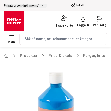
selector.vat
Enkelt
Privatperson (inkl. moms)
Logga in
Varukorg
Skapa konto
navbar.quicksearch.label
Meny
Produkter
Fritid & skola
Färger, kritor 
Home