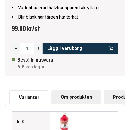
Vattenbaserad halvtransparent akrylfärg
Blir blank när färgen har torkat
99.00 kr
/
st
-
+
Lägg i varukorg
Beställningsvara
6-8 vardagar
Om produkten
Produkt
Varianter
Bild